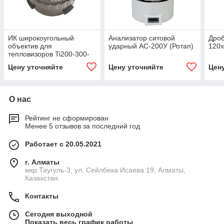
ИК широкоугольный
Анализатор ситовой
Дро
объектив для
ударный АС-200У (Ротап)
120
тепловизоров Ti200-300-
400 Fluke LENS/WIDE2
Цену уточняйте
Цену уточняйте
Цен
О нас
Рейтинг не сформирован
Менее 5 отзывов за последний год
Работает с 20.05.2021
г. Алматы
мкр.Таугуль-3, ул. Сейлбека Исаева 19, Алматы,
Казахстан
Контакты
Сегодня выходной
Показать весь график работы