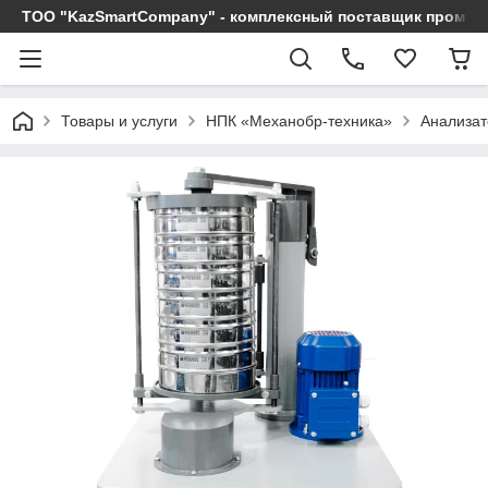
ТОО "KazSmartCompany" - комплексный поставщик промы
Товары и услуги
НПК «Механобр-техника»
Анализат