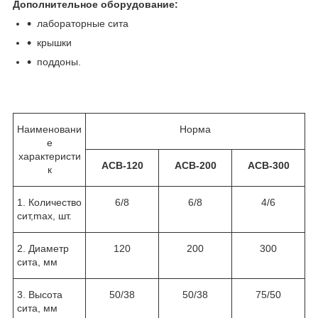
Дополнительное оборудование:
лабораторные сита
крышки
поддоны.
Наименовани
Норма
е
характеристи
АСВ-120
АСВ-200
АСВ-300
к
1. Количество
6/8
6/8
4/6
сит,max, шт.
2. Диаметр
120
200
300
сита, мм
3. Высота
50/38
50/38
75/50
сита, мм