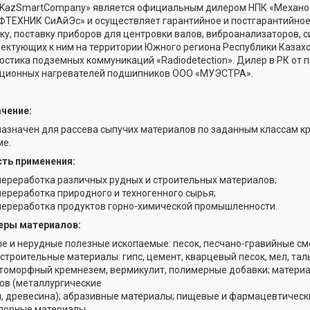
KazSmartCompany» является официальным дилером НПК «Механоб
ТЕХНИК СиАйЭс» и осуществляет гарантийное и постгарантийное
ку, поставку приборов для центровки валов, виброанализаторов, 
ектующих к ним на территории Южного региона Республики Казахст
остика подземных коммуникаций «Radiodetection». Дилер в РК от 
ционных нагревателей подшипников ООО «МУЭСТРА».
чение:
азначен для рассева сыпучих материалов по заданным классам к
е.
ть применения:
переработка различных рудных и строительных материалов;
переработка природного и техногенного сырья;
переработка продуктов горно-химической промышленности.
еры материалов:
е и нерудные полезные ископаемые: песок, песчано-гравийные сме
 строительные материалы: гипс, цемент, кварцевый песок, мел, таль
томорфный кремнезем, вермикулит, полимерные добавки; матер
ов (металлургические
, древесина); абразивные материалы; пищевые и фармацевтическ
порные материалы.