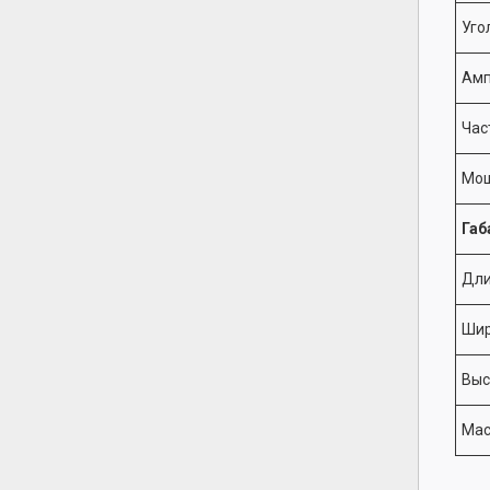
Уго
Амп
Час
Мощ
Габ
Дли
Шир
Выс
Мас