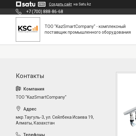
Создать сайт
на Satu.kz
+7 (700) 888-86-68
ТОО "KazSmartCompany" - комплексный
поставщик промышленного оборудования
ТОО "KazSmartCompany"
мкр.Таугуль-3, ул. Сейлбека Исаева 19,
Алматы, Казахстан