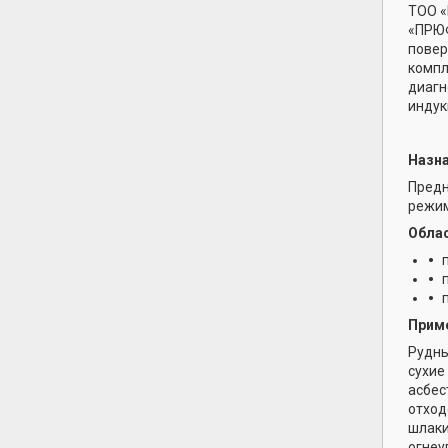
ТОО «
«ПРЮФ
повер
компл
диагн
индук
Назна
Предн
режим
Облас
Прим
Рудны
сухие
асбес
отход
шлаки
огнеу