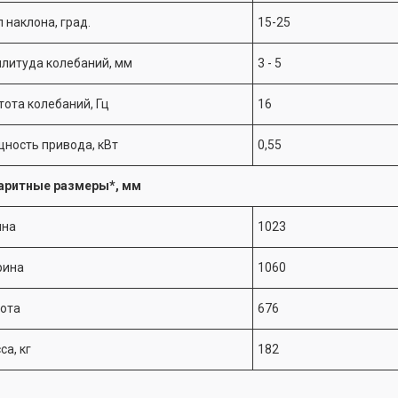
л наклона, град.
15-25
литуда колебаний, мм
3 - 5
тота колебаний, Гц
16
ность привода, кВт
0,55
аритные размеры*, мм
на
1023
ина
1060
ота
676
са, кг
182