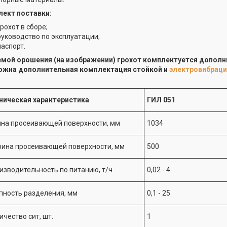
ект поставки:
грохот в сборе;
руководство по эксплуатации;
паспорт.
мой орошения (на изображении) грохот комплектуется дополн
ожна дополнительная комплектация стойкой и
электровибрац
ническая характеристика
ГИЛ 051
на просеивающей поверхности, мм
1034
ина просеивающей поверхности, мм
500
изводительность по питанию, т/ч
0,02 - 4
пность разделения, мм
0,1 - 25
ичество сит, шт.
1