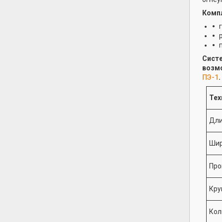
Компл
Систе
возм
ПЭ-1
.
Тех
Дли
Шир
Про
Кру
Кол