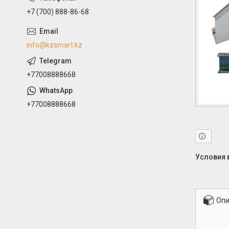
+7 (700) 888-86-68
info@kzsmart.kz
+77008888668
+77008888668
Опи