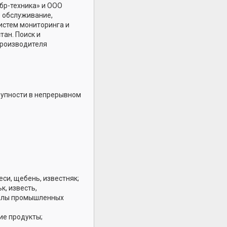
р-техника» и ООО
 обслуживание,
систем мониторинга и
ан. Поиск и
производителя
рупности в непрерывном
си, щебень, известняк;
к, известь,
иалы промышленных
ие продукты;