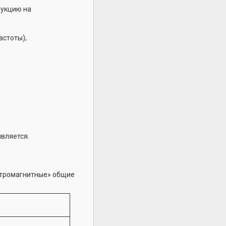
дукцию на
астоты);
вляется.
ктромагнитные» общие