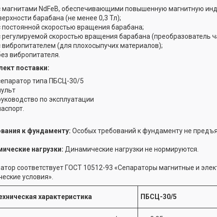
с магнитами NdFeB, обеспечивающими повышенную магнитную ин
верхности барабана (не менее 0,3 Тл);
с постоянной скоростью вращения барабана;
с регулируемой скоростью вращения барабана (преобразователь ч
с вибропитателем (для плохосыпучих материалов);
без вибропитателя.
ект поставки:
сепаратор типа ПБСЦ-30/5
пульт
руководство по эксплуатации
паспорт.
вания к фундаменту:
Особых требований к фундаменту не предъя
ические нагрузки:
Динамические нагрузки не нормируются.
атор соответствует ГОСТ 10512-93 «Сепараторы магнитные и эле
ческие условия».
ехническая характеристика
ПБСЦ-30/5