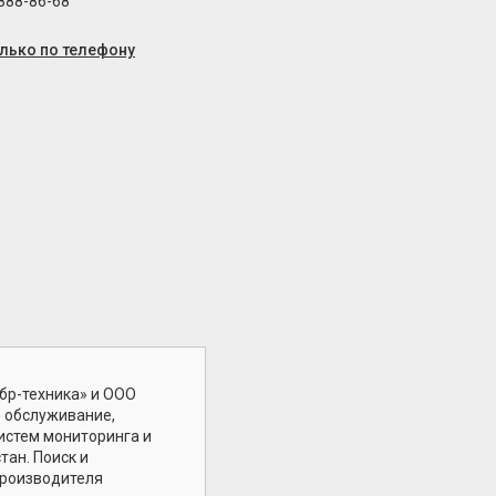
 888-86-68
олько по телефону
р-техника» и ООО
 обслуживание,
систем мониторинга и
ан. Поиск и
производителя