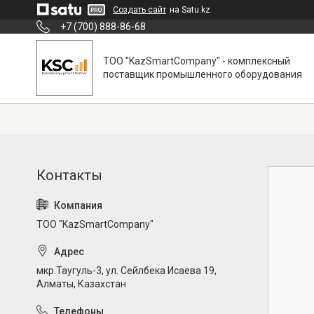
Создать сайт
на Satu.kz
+7 (700) 888-86-68
ТОО "KazSmartCompany" - комплексный
поставщик промышленного оборудования
ТОО "KazSmartCompany"
мкр.Таугуль-3, ул. Сейлбека Исаева 19,
Алматы, Казахстан