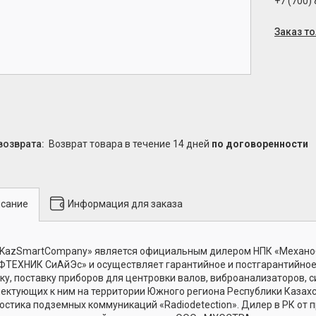
+7 (700)
Заказ т
возврат товара в течение 14 дней
по договоренности
сание
Информация для заказа
KazSmartCompany» является официальным дилером НПК «Механоб
ТЕХНИК СиАйЭс» и осуществляет гарантийное и постгарантийное
ку, поставку приборов для центровки валов, виброанализаторов, 
ектующих к ним на территории Южного региона Республики Казахст
остика подземных коммуникаций «Radiodetection». Дилер в РК от 