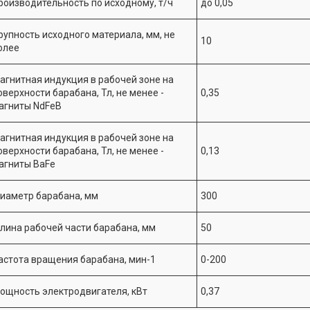
роизводительность по исходному, т/ч
до 0,05
рупность исходного материала, мм, не
10
олее
агнитная индукция в рабочей зоне на
оверхности барабана, Тл, не менее -
0,35
агниты NdFeB
агнитная индукция в рабочей зоне на
оверхности барабана, Тл, не менее -
0,13
агниты BaFe
иаметр барабана, мм
300
лина рабочей части барабана, мм
50
астота вращения барабана, мин-1
0-200
ощность электродвигателя, кВт
0,37