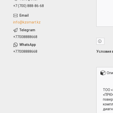
+7 (700) 888-86-68
info@kzsmart.kz
+77008888668
+77008888668
Опи
ТОО «
«ПРЮФ
повер
компл
диагн