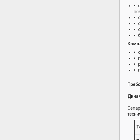
по
Компл
Требо
Динам
Сепар
техни
Т