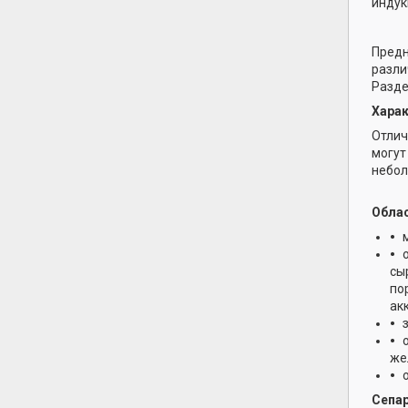
индук
Предн
разли
Разде
Харак
Отлич
могут
небол
Облас
сы
по
акк
же
Сепар