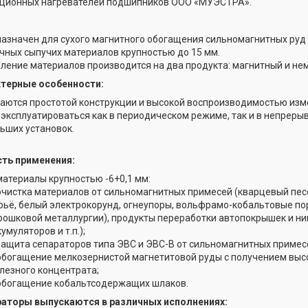
ционных нагревателей подшипников ООО «МУЭСТРА».
азначен для сухого магнитного обогащения сильномагнитных руд
чных сыпучих материалов крупностью до 15 мм.
ление материалов производится на два продукта: магнитный и не
терные особенности:
аются простотой конструкции и высокой воспроизводимостью изм
 эксплуатироваться как в периодическом режиме, так и в непрерыв
ьших установок.
ть применения:
материалы крупностью -6+0,1 мм:
очистка материалов от сильномагнитных примесей (кварцевый песо
рьё, белый электрокорунд, огнеупоры, вольфрамо-кобальтовые по
рошковой металлургии), продукты переработки автопокрышек и н
умуляторов и т.п.);
защита сепараторов типа ЭВС и ЭВС-В от сильномагнитных примес
обогащение мелкозернистой магнетитовой руды с получением выс
лезного концентрата;
обогащение кобальтсодержащих шлаков.
аторы выпускаются в различных исполнениях: