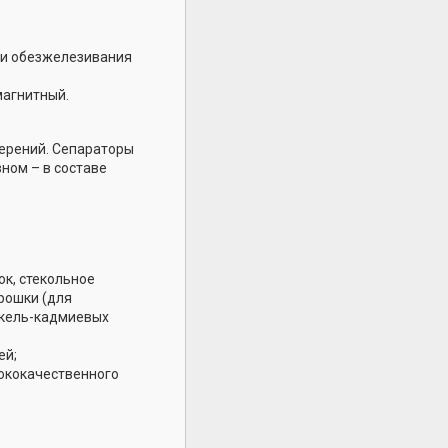
 и обезжелезивания
магнитный.
ерений. Сепараторы
ном – в составе
к, стекольное
рошки (для
икель-кадмиевых
ей;
ококачественного