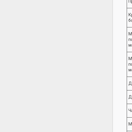
П
К
б
М
п
м
М
п
м
Д
Д
Ч
М