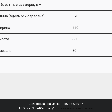
абаритные размеры, мм
лина (вдоль оси барабана)
370
ирина
570
ысота
660
асса, кг
80
Сайт создан на маркетплейсе
Satu.kz
ТОО "KazSmartCompany" |
Пожаловаться на контент