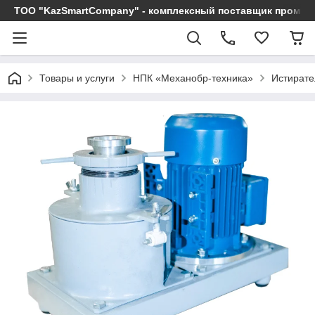
ТОО "KazSmartCompany" - комплексный поставщик промы
Товары и услуги
НПК «Механобр-техника»
Истирате