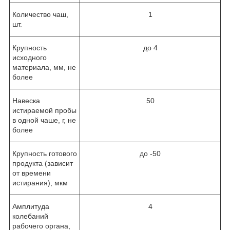
Количество чаш,
1
шт.
Крупность
до 4
исходного
материала, мм, не
более
Навеска
50
истираемой пробы
в одной чаше, г, не
более
Крупность готового
до -50
продукта (зависит
от времени
истирания), мкм
Амплитуда
4
колебаний
рабочего органа,