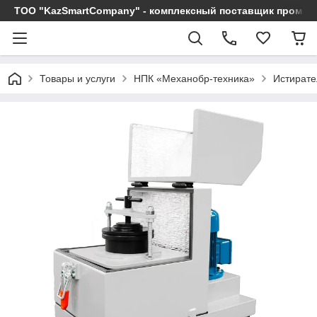
ТОО "KazSmartCompany" - комплексный поставщик промы
Товары и услуги
НПК «Механобр-техника»
Истирате