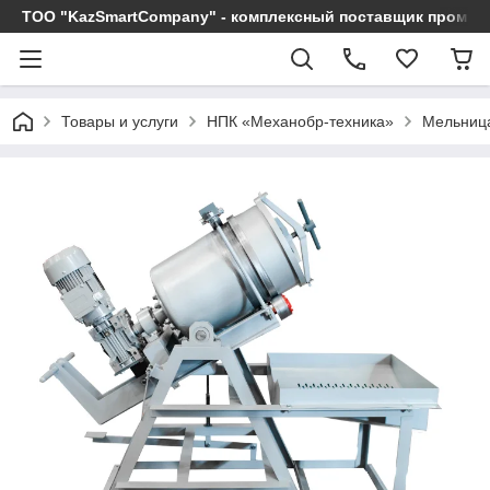
ТОО "KazSmartCompany" - комплексный поставщик промы
Товары и услуги
НПК «Механобр-техника»
Мельниц