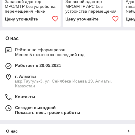
Запасной адаптер
Запасной адаптер
Ада
MPO/MTP без устройства
MPO/MTP APC без
типа
перемещения Fluke
устройства перемещения
Net
Networks FI1000-MPO-RT
Fluke Networks FI1000-
Цену уточняйте
Цену уточняйте
Цен
MPOAPC-RT
О нас
Рейтинг не сформирован
Менее 5 отзывов за последний год
Работает с 20.05.2021
г. Алматы
мкр.Таугуль-3, ул. Сейлбека Исаева 19, Алматы,
Казахстан
Контакты
Сегодня выходной
Показать весь график работы
О нас