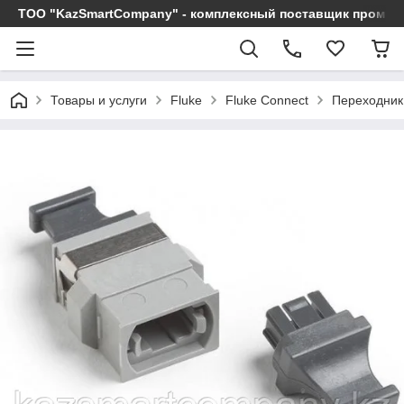
ТОО "KazSmartCompany" - комплексный поставщик промы
Товары и услуги
Fluke
Fluke Connect
Переходник