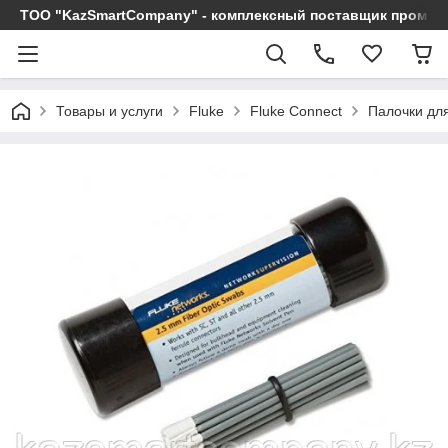
ТОО "KazSmartCompany" - комплексный поставщик промы
Товары и услуги
Fluke
Fluke Connect
Палочки дл