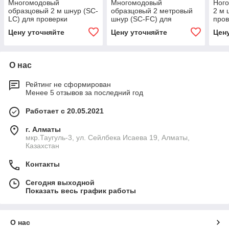
Многомодовый
Многомодовый
Ног
образцовый 2 м шнур (SC-
образцовый 2 метровый
2 м 
LC) для проверки
шнур (SC-FC) для
пров
оконцованных разъёмом
проверки оконцованных
раз
Цену уточняйте
Цену уточняйте
Цен
LC 62,5µm волокон Fluke
разъёмом FC 62,5µm
воло
Networks
волокон Fluke
О нас
Рейтинг не сформирован
Менее 5 отзывов за последний год
Работает с 20.05.2021
г. Алматы
мкр.Таугуль-3, ул. Сейлбека Исаева 19, Алматы,
Казахстан
Контакты
Сегодня выходной
Показать весь график работы
О нас