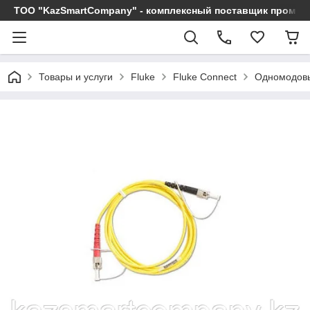
ТОО "KazSmartCompany" - комплексный поставщик промы
Товары и услуги
Fluke
Fluke Connect
Одномодовы