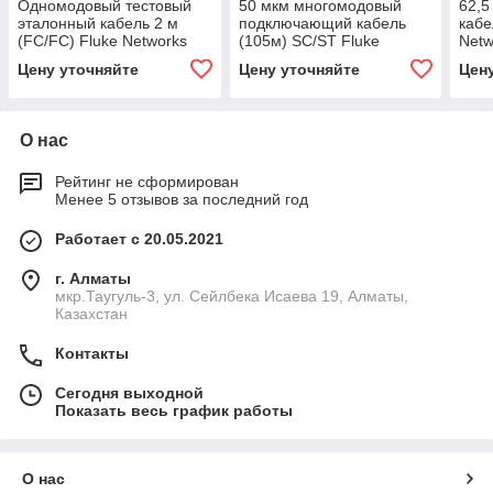
Одномодовый тестовый
50 мкм многомодовый
62,
эталонный кабель 2 м
подключающий кабель
кабе
(FC/FC) Fluke Networks
(105м) SC/ST Fluke
Net
SRC-9-FCFC
Networks MMC-50-SCST
Цену уточняйте
Цену уточняйте
Цен
О нас
Рейтинг не сформирован
Менее 5 отзывов за последний год
Работает с 20.05.2021
г. Алматы
мкр.Таугуль-3, ул. Сейлбека Исаева 19, Алматы,
Казахстан
Контакты
Сегодня выходной
Показать весь график работы
О нас