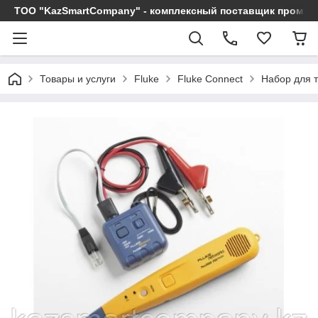
ТОО "KazSmartCompany" - комплексный поставщик промы
Товары и услуги
Fluke
Fluke Connect
Набор для т