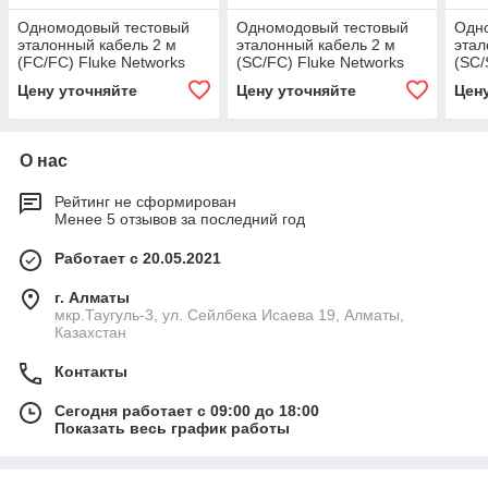
Одномодовый тестовый
Одномодовый тестовый
Одн
эталонный кабель 2 м
эталонный кабель 2 м
этал
(FC/FC) Fluke Networks
(SC/FC) Fluke Networks
(SC/
SRC-9-FCFC
SRC-9-SCFC
SRC
Цену уточняйте
Цену уточняйте
Цен
О нас
Рейтинг не сформирован
Менее 5 отзывов за последний год
Работает с 20.05.2021
г. Алматы
мкр.Таугуль-3, ул. Сейлбека Исаева 19, Алматы,
Казахстан
Контакты
Сегодня работает с 09:00 до 18:00
Показать весь график работы