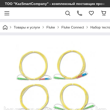
ТОО "KazSmartCompany" - комплексный поставщик промы
Товары и услуги
Fluke
Fluke Connect
Набор тест