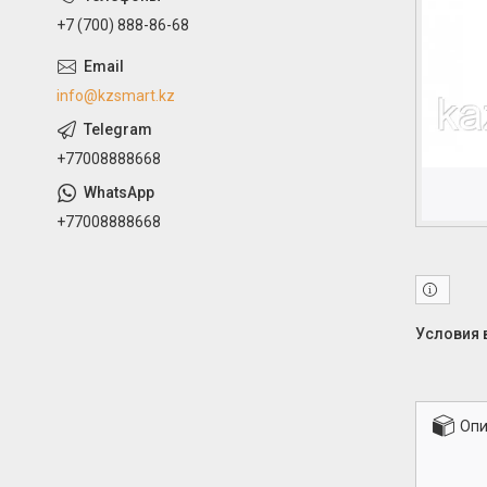
+7 (700) 888-86-68
info@kzsmart.kz
+77008888668
+77008888668
Опи