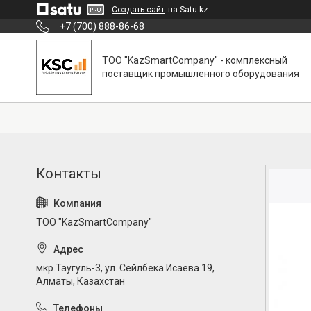
Создать сайт
на Satu.kz
+7 (700) 888-86-68
ТОО "KazSmartCompany" - комплексный
поставщик промышленного оборудования
ТОО "KazSmartCompany"
мкр.Таугуль-3, ул. Сейлбека Исаева 19,
Алматы, Казахстан