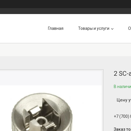
Главная
Товары и услуги
О
2 SC-
В налич
Цену 
+7 (700)
Заказ т