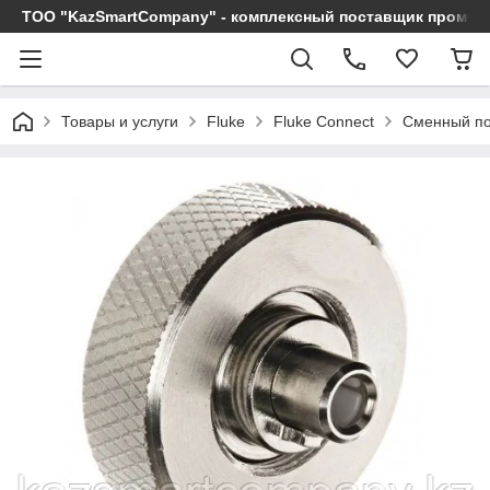
ТОО "KazSmartCompany" - комплексный поставщик промы
Товары и услуги
Fluke
Fluke Connect
Сменный по