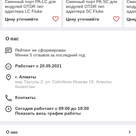
Сменный порт PA-LC для
Сменный порт PA-SC для
Смен
модулей OTDR тип
модулей OTDR тип
мод
адаптера LC Fluke
адаптера SC Fluke
адап
Networks PA-LC для
Networks PA-SC
Netw
Цену уточняйте
Цену уточняйте
Цен
модулей OTDR тип
адаптера LC
О нас
Рейтинг не сформирован
Менее 5 отзывов за последний год
Работает с 20.05.2021
г. Алматы
мкр.Таугуль-3, ул. Сейлбека Исаева 19, Алматы,
Казахстан
Контакты
Сегодня работает с 09:00 до 18:00
Показать весь график работы
О нас