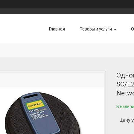
Главная
Товары и услуги
О
Одно
SC/E2
Netw
В налич
Цену 