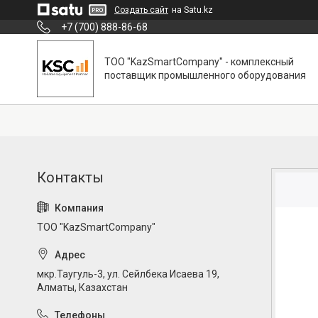
Создать сайт
на Satu.kz
+7 (700) 888-86-68
ТОО "KazSmartCompany" - комплексный
поставщик промышленного оборудования
ТОО "KazSmartCompany"
мкр.Таугуль-3, ул. Сейлбека Исаева 19,
Алматы, Казахстан