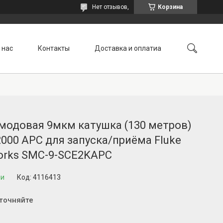
Нет отзывов,
Корзина
 нас
Контакты
Доставка и оплатиа
модовая 9мкм катушка (130 метров)
000 APC для запуска/приёма Fluke
orks SMC-9-SCE2KAPC
ии
Код:
4116413
уточняйте