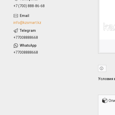
+7 (700) 888-86-68
info@kzsmart.kz
+77008888668
+77008888668
Опи