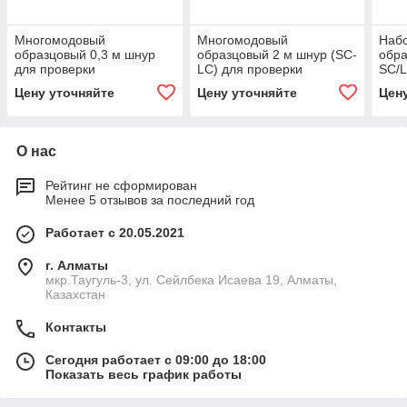
Многомодовый
Многомодовый
Наб
образцовый 0,3 м шнур
образцовый 2 м шнур (SC-
обра
для проверки
LC) для проверки
SC/L
оконцованных разъёмом
оконцованных разъёмом
пров
Цену уточняйте
Цену уточняйте
Цен
SC 50µm волокон Fluke
LC 62,5µm волокон Fluke
раз
Networks
Networks
воло
О нас
Рейтинг не сформирован
Менее 5 отзывов за последний год
Работает с 20.05.2021
г. Алматы
мкр.Таугуль-3, ул. Сейлбека Исаева 19, Алматы,
Казахстан
Контакты
Сегодня работает с 09:00 до 18:00
Показать весь график работы