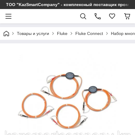
ТОО "KazSmartCompany" - комплексный поставщик промы
Товары и услуги
Fluke
Fluke Connect
Набор мног