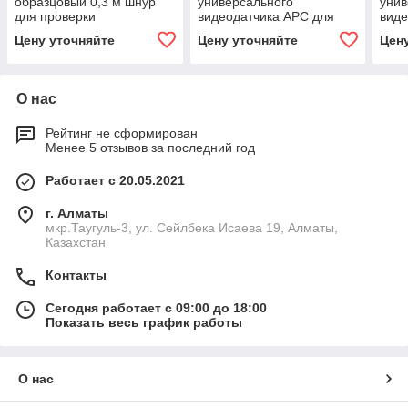
образцовый 0,3 м шнур
универсального
унив
для проверки
видеодатчика APC для
виде
оконцованных разъёмом
коммутационных шнуров
ком
Цену уточняйте
Цену уточняйте
Цен
SC 50µm волокон Fluke
1,25 мм Fluke Networks
2,5 
Networks
FI1000-1.25APC-TIP
FI10
О нас
Рейтинг не сформирован
Менее 5 отзывов за последний год
Работает с 20.05.2021
г. Алматы
мкр.Таугуль-3, ул. Сейлбека Исаева 19, Алматы,
Казахстан
Контакты
Сегодня работает с 09:00 до 18:00
Показать весь график работы
О нас