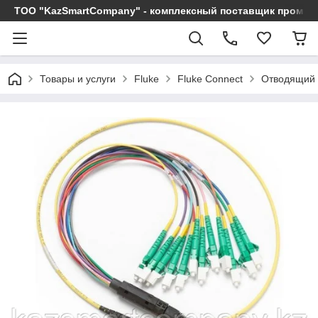
ТОО "KazSmartCompany" - комплексный поставщик промы
Товары и услуги
Fluke
Fluke Connect
Отводящий 