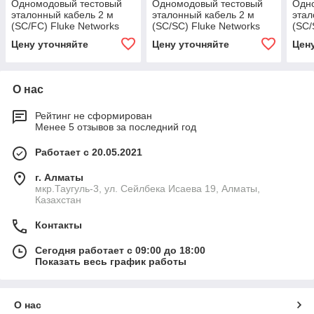
Одномодовый тестовый
Одномодовый тестовый
Одн
эталонный кабель 2 м
эталонный кабель 2 м
этал
(SC/FC) Fluke Networks
(SC/SC) Fluke Networks
(SC/
SRC-9-SCFC
SRC-9-SCSC
SRC
Цену уточняйте
Цену уточняйте
Цен
О нас
Рейтинг не сформирован
Менее 5 отзывов за последний год
Работает с 20.05.2021
г. Алматы
мкр.Таугуль-3, ул. Сейлбека Исаева 19, Алматы,
Казахстан
Контакты
Сегодня работает с 09:00 до 18:00
Показать весь график работы
О нас