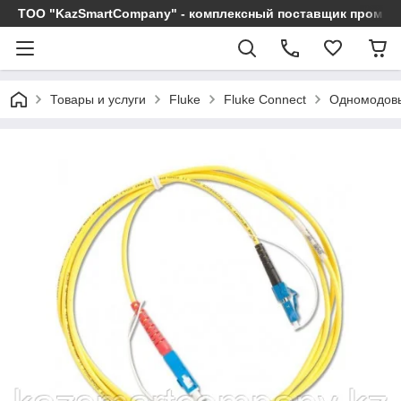
ТОО "KazSmartCompany" - комплексный поставщик промы
Товары и услуги
Fluke
Fluke Connect
Одномодовы