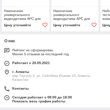
Наконечник
Наконечник
Набо
универсального
универсального
тест
видеодатчика APC для
видеодатчика APC для
ком
коммутационных шнуров
коммутационных шнуров
CAT 
Цену уточняйте
Цену уточняйте
Цен
1,25 мм Fluke Networks
2,5 мм Fluke Networks
DTX
FI1000-1.25APC-TIP
FI1000-2.5APC-UTIP
О нас
Рейтинг не сформирован
Менее 5 отзывов за последний год
Работает с 20.05.2021
г. Алматы
мкр.Таугуль-3, ул. Сейлбека Исаева 19, Алматы,
Казахстан
Контакты
Сегодня работает с 09:00 до 18:00
Показать весь график работы