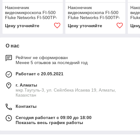
Наконечник
Наконечник
Нак
видеомикроскопа FI-500
видеомикроскопа FI-500
виде
Fluke Networks FI-500TP-
Fluke Networks FI-500TP-
Fluk
LCF
ASCF
ALC
Цену уточняйте
Цену уточняйте
Цен
О нас
Рейтинг не сформирован
Менее 5 отзывов за последний год
Работает с 20.05.2021
г. Алматы
мкр.Таугуль-3, ул. Сейлбека Исаева 19, Алматы,
Казахстан
Контакты
Сегодня работает с 09:00 до 18:00
Показать весь график работы