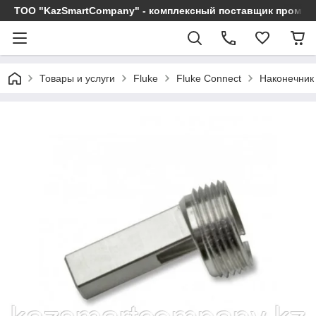
ТОО "KazSmartCompany" - комплексный поставщик промы
Товары и услуги
Fluke
Fluke Connect
Наконечник 