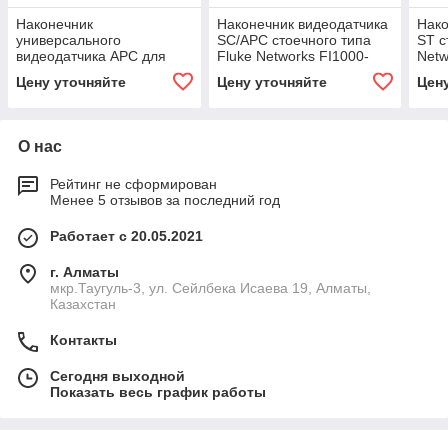
Наконечник
Наконечник видеодатчика
Нако
универсального
SC/APC стоечного типа
ST с
видеодатчика APC для
Fluke Networks FI1000-
Netw
коммутационных шнуров
SCAPC-TIP
Цену уточняйте
Цену уточняйте
Цен
1,25 мм Fluke Networks
FI1000-1.25APC-TIP
О нас
Рейтинг не сформирован
Менее 5 отзывов за последний год
Работает с 20.05.2021
г. Алматы
мкр.Таугуль-3, ул. Сейлбека Исаева 19, Алматы,
Казахстан
Контакты
Сегодня выходной
Показать весь график работы