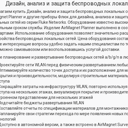
Дизайн, анализ и защита беспроводных локал
агаем купить Дизайн, анализ и защита беспроводных локальных се
gnet Planner и другие приборы Флюк для дизайна, анализа и защи
ьных сетей из серии Fluke Networks. Оборудование известно высок
льным сроком службы. Изделие AirMagnet Planner выполнено в соо
артами. Использование оборудования позволяет значительно ра
ройства беспроводных локальных сетей. Цена оборудования состав
 интересующие вопросы удобно задать нашим специалистам по т
 можно самовывозом или воспользовавшись услугой доставки.
е планирование и развертывание беспроводных сетей a/b/g/n в л
Проектируйте сети WLAN перед физическим развертыванием любых
Оптимизируйте количество точек доступа и их расположение для 
крытия и производительности, моделируя строительные материал
ступа
Сокращайте затраты на инфраструктуру WLAN, повторно используя 
ступа на нескольких этажах, визуализируя покрытие и производит
троенном представлении для нескольких этажей
Подсчитайте бюджеты развертывания WLAN
Составляйте отчеты по спецификации материалов для монтажник
Запланируйте свои стратегии перехода по мере появления новых п
хнологий
Доступно в автономной версии, а также встроено в AirMagnet Surv