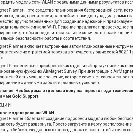
вердить модель сети WLAN с реальными данными результатов исс
gnet Planner – это средство планирования беспроводной сети, кот
иалы здания, препятствия, настройки точки доступа, диаграммы 
жество других переменных для создания надежной и предсказуем
водительности сигнала Wi-Fi. Решение предлагает превосходное 
ирование, чтобы определить идеальное количество, размещение
альной безопасности, работы и соответствия.
gnet Planner включает встроенные автоматизированные инструме
ователям с их стратегией перехода от существующих сетей 802.11a
1n.
gnet Planner можно приобрести как отдельный продукт или как по
рированную функцию AirMagnet Survey. При интеграции с AirMagnet
ователей есть мощное решение, которое сочетает современное п
ирование с данными работы в реальных условиях.
чание. Необходима отдельная покупка первого года техничес
амме Gold Support.
кции
ное моделирование WLAN
gnet Planner облегчает создание подробной модели любой беспро
 как сеть будет развернута. Просто загрузите в карту расположение
енную библиотеку данных о стенах, дверях и окнах, чтобы точно с