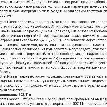
теристикам здания. Среду также можно настроить на учет кабинок,
ство складских преград. Все экологические параметры полностью
овательские материалы можно создать с нуля для соответствия 
ователя.
gnet Planner обеспечивает полный контроль пользователей пред
структуры. Они могут добавить AP к любому местоположению и э
 найти идеальное размещение AP для среды на основе их требован
 обеспечивает полный контроль над всеми параметрами AP с не
етрами для диапазонов 2,4 ГГц и 5 ГГц. Пользователи могут настрои
ать спецификации мощности, типа антенны, ориентации, высоты и 
шения сеанса планирования пользователи могут создать отчет о
иалов со всей информацией, которая необходима для надлежащей 
ает полный список необходимых AP, их идеального размещения и
гурации. Наряду с информацией о RF, пользователи также получа
оля производительности, в частности скорости передачи данных и
бности.
gnet Planner также включает «функцию советника, чтобы автомати
 здания. Пользователи могут определить минимальное ожидаемое
ать мощность, тип средств AP и т.д., а также отметить зоны покрыти
льзя поместить.
лирование 802.11n
gnet Planner – это единственное решение планирования WLAN в от
ывает все аспекты успешного развертывания 802.11n: перемещени