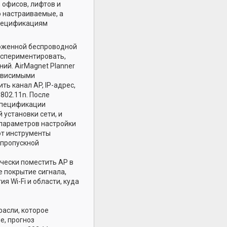
 офисов, лифтов и
 настраиваемые, а
спецификациям
ложенной беспроводной
кспериментировать,
ий. AirMagnet Planner
зависимыми
ть канал AP, IP-адрес,
802.11n. После
 спецификации
установки сети, и
 параметров настройки
ют инструменты
 пропускной
чески поместить AP в
 покрытие сигнала,
я Wi-Fi и области, куда
расли, которое
е, прогноз