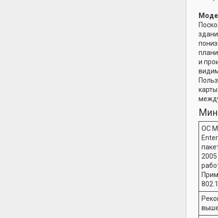
Моде
Поско
здани
пониз
плани
и про
видим
Польз
карты
между
Мин
ОС M
Enter
паке
2005
рабо
Прим
802.
Реком
выше