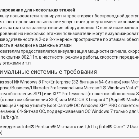
лирование для нескольких этажей
льку пользователи планируют и проектируют беспроводной досту
ях, повторное использование услуг точек доступа имеет экономич
ить затраты на развертывание оборудования. С новой возможност
рования на несколько этажей пользователи могут визуализироват
изводительности в 2-х и 3-х мерном пространстве по этажам, обе
ость в наводки на смежные этажи.
ователям предоставляется визуализация мощности сигнала, скор
 покрытия 802.11n, в частности, режима работы, скорости переда
 этажами и т.п.
имальные системные требования
icrosoft® Windows 8 Pro/Enterprise (32-битная и 64-битная) или Mic
prise/Business/Ultimate/Professional или Microsoft® Windows Vista™
том обновления SP1) или XP™ Professional (с пакетом обновления SP
 (с пакетом обновления SP3) или MAC OS X Leopard™ (Apple® MacB
тающей через утилиту Boot Camp® ОС Windows XP™ PRO с пакетом
ечание. 64-битная ОС, поддерживаемая ОС Windows 7 только для
11a/b/g/n.
ендуется Intel® Pentium® M с частотой 1,6 ГГц (Intel® Core™ 2 Duo 
)