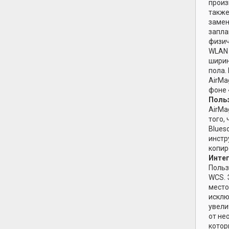
произ
также
замен
запла
физич
WLAN 
ширин
пола.
AirMa
фоне 
Поль
AirMa
того,
Blues
инстр
копир
Инте
Польз
WCS. 
место
исклю
увели
от не
котор