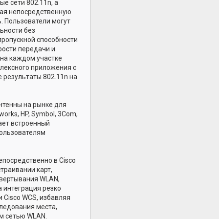
е сети 802.11n, а
чая непосредственную
. Пользователи могут
ьности без
пропускной способности
рости передачи и
на каждом участке
плексного приложения с
 результаты 802.11n на
нтенны на рынке для
works, HP, Symbol, 3Com,
ючает встроенный
пользователям
епосредственно в Cisco
траивании карт,
вертывания WLAN,
а интеграция резко
 Cisco WCS, избавляя
ледования места,
м сетью WLAN.