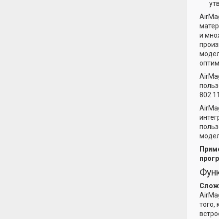
ут
AirMa
матер
и мно
произ
модел
оптим
AirMa
польз
802.1
AirMa
интег
польз
модел
Приме
прогр
Фун
Слож
AirMa
того,
встро