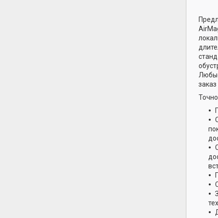
Предл
AirMa
локал
длите
станд
обуст
Любые
заказ
Точно
по
до
до
вс
те