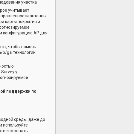
ледования участка
орое учитывает
направленности антенны
ой карты покрытия и
прогнозируемое
 и конфигурацию AP для
нты, чтобы помочь
/b/g к технологии
лностью
 Survey у
рогнозируемое
кой поддержки по
водной среды, даже до
 и используйте
оответствовать