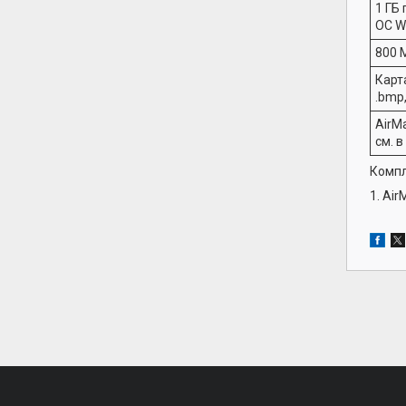
1 ГБ
ОС W
800 
Карт
.bmp, 
AirM
см. 
Компл
1. Air