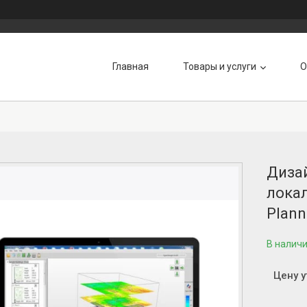
Главная
Товары и услуги
О
Дизай
локал
Plann
В налич
Цену 