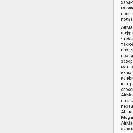
харак
множе
польз
польз
AirMa
инфра
чтобы
также
парам
перед
завер
матер
включ
конфи
контр
спосо
AirMa
планы
перед
AP не
Моде
AirMa
охват