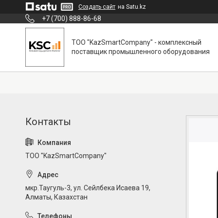
Создать сайт
на Satu.kz
+7 (700) 888-86-68
ТОО "KazSmartCompany" - комплексный
поставщик промышленного оборудования
ТОО "KazSmartCompany"
мкр.Таугуль-3, ул. Сейлбека Исаева 19,
Алматы, Казахстан