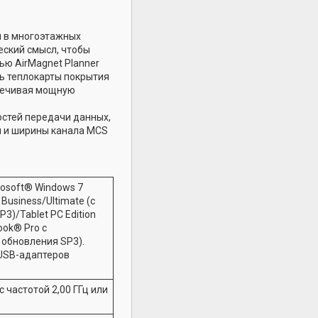
п в многоэтажных
еский смысл, чтобы
ью AirMagnet Planner
ь теплокарты покрытия
спечивая мощную
остей передачи данных,
чи и ширины канала MCS
rosoft® Windows 7
 Business/Ultimate (с
3)/Tablet PC Edition
ook® Pro с
 обновления SP3).
 USB-адаптеров
с частотой 2,00 ГГц или