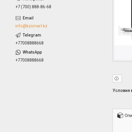
+7 (700) 888-86-68
info@kzsmart.kz
+77008888668
+77008888668
Опи