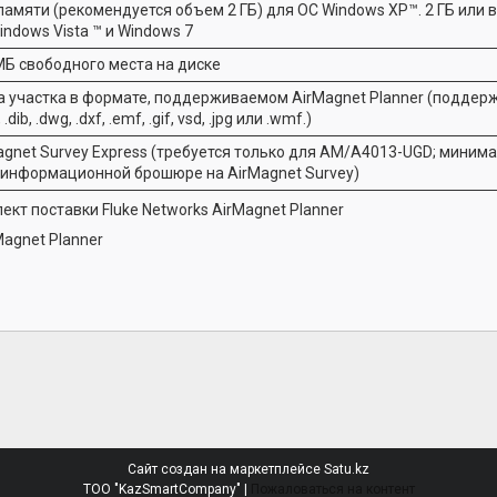
 памяти (рекомендуется объем 2 ГБ) для ОС Windows XP™. 2 ГБ или
indows Vista ™ и Windows 7
МБ свободного места на диске
а участка в формате, поддерживаемом AirMagnet Planner (подде
.dib, .dwg, .dxf, .emf, .gif, vsd, .jpg или .wmf.)
agnet Survey Express (требуется только для AM/A4013-UGD; мини
в информационной брошюре на AirMagnet Survey)
ект поставки Fluke Networks AirMagnet Planner
Magnet Planner
Сайт создан на маркетплейсе
Satu.kz
ТОО "KazSmartCompany" |
Пожаловаться на контент