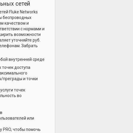
ьных сетей
тей Fluke Networks
ты беспроводных
им качеством и
тветствии с нормами и
сширить возможности
ляет уточняйте руб.
елефонам. Забрать
юбой внутренней среде
 точек доступа
максимального
ы/преграды и точки
услуги точек
ельность во
ов
ользователей или
ey PRO, чтобы помочь