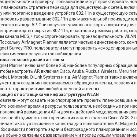
водительности и проверку. Пользователи могут проектировать новы
 планировать стратегии перехода для существующих сетей, вклю
у или поэтапное введение устройств 802.11n в существующую сеть
нировать развертывание 802.11n для максимальной производител
еского вывода AP. Они получают уникальные карты покрытия для 
и прочие карты покрытия 802.11n, в частности режима работы, ско
ы канала MCS, чтобы спрогнозировать производительность WLAN 
 Поскольку AirMagnet Planner является частью единственного, ком
gnet Survey PRO, пользователи могут проверить «смоделированные
«фактических результатов наблюдения.
зовательский дизайн антенны
gnet Planner включает более 250 наиболее популярных образцов а
 чтобы настроить AP, включая Cisco, Aruba, Ruckus Wireless, Meru Net
ocket, Motorola, D-Link Systems и т.д. AirMagnet Planner также вкл
умент для создания настраиваемых образцов антенны, позволяя 
овать характеристики любой доступной антенны.
грация с поставщиками инфраструктуры WLAN
ователи могут создать и экспортировать проекты планировщика н
Это экономит время и ресурсы пользователя, необходимые при нас
положений размещения AP и других действий моделирования раз
чая необходимость повторения этих задач в рамках Cisco WCS. Эт
чивает эксплуатационные качества для пользователей AirMagnet и
обходимости повторять задачи беспроводного планирования и исс
ые обычно связаны с развертыванием и последующим управление