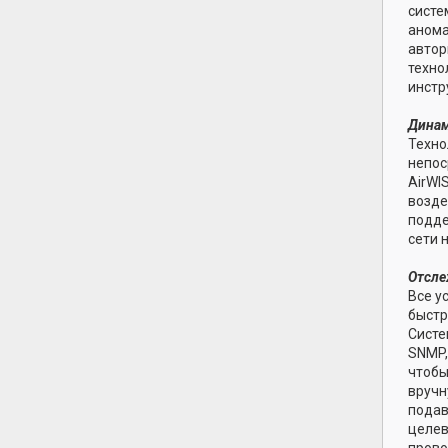
систе
анома
автор
техно
инстр
Динам
Техно
непос
AirWI
возде
подде
сети 
Отсле
Все у
быстр
Систе
SNMP,
чтобы
вручн
подав
целев
прово