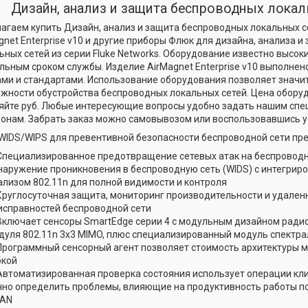
Дизайн, анализ и защита беспроводных лока
агаем купить Дизайн, анализ и защита беспроводных локальных се
gnet Enterprise v10 и другие приборы Флюк для дизайна, анализа 
ьных сетей из серии Fluke Networks. Оборудование известно высок
льным сроком службы. Изделие AirMagnet Enterprise v10 выполнено
ми и стандартами. Использование оборудования позволяет значи
жности обустройства беспроводных локальных сетей. Цена обору
яйте руб. Любые интересующие вопросы удобно задать нашим спе
онам. Забрать заказ можно самовывозом или воспользовавшись у
 WIDS/WIPS для превентивной безопасности беспроводной сети пр
Специализированное предотвращение сетевых атак на беспроводну
наружение проникновения в беспроводную сеть (WIDS) с интегрир
ализом 802.11n для полной видимости и контроля
Круглосуточная защита, мониторинг производительности и удален
исправностей беспроводной сети
Включает сенсоры SmartEdge серии 4 с модульным дизайном ради
дуля 802.11n 3x3 MIMO, плюс специализированный модуль спектра
Программный сенсорный агент позволяет стоимость архитектуры 
бкой
Автоматизированная проверка состояния использует операции кли
чно определить проблемы, влияющие на продуктивность работы п
AN