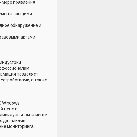
о мере появления
, уменьшающими
одное обнаружение и
правовыми актами
 индустрии
рофессионалам
ормация позволяет
 устройствами, а также
С Windows
й цене и
ндивидуальном клиенте.
 с датчиками
ние мониторинга,