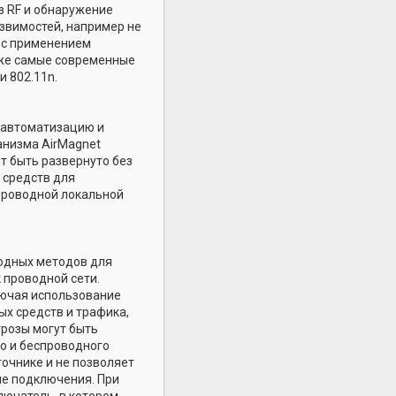
з RF и обнаружение
язвимостей, например не
и с применением
акже самые современные
и 802.11n.
, автоматизацию и
анизма AirMagnet
т быть развернуто без
 средств для
проводной локальной
одных методов для
 проводной сети.
лючая использование
х средств и трафика,
грозы могут быть
о и беспроводного
точнике и не позволяет
е подключения. При
ючатель, в котором