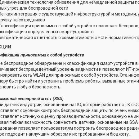
Динамическая технология обновления для немедленной защиты п
вых угроз для беспроводной сети
Легкая интеграция с существующей инфраструктурой и методами
грузку на сотрудников
Классификация приносимых с собой устройств позволяет беспров
ассификацию определенных смарт-устройств.
Автоматическая отчетность о совместимости с PCI и нормативно-
кции
ификация приносимых с собой устройств
е беспроводное обнаружение и классификация смарт-устройств в
ечивают беспрецедентный уровень видимости и позволяют ИТ-п
изировать сеть WLAN для приносимых с собой устройств. Эта инф
еру быстро найти и устранить проблемы работы, вызванные этими
ановить любую безопасность.
аммный сенсорный агент (SSA)
й датчик индустрии, основанный на ПО, который работает с ПК с О
ставляет основной контроль беспроводной защиты по очень низко
ставляет истинную оценку производительности, основанную на и
овая гибкая возможность совместить датчики, основанные на SSA
дования позволяет пользователям построить беспроводное реше
ое подходит наилучшим образом к их требованиям и бюджету.