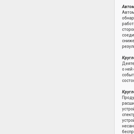
Автом
Автом
обнар
работ
сторо
соеди
сниже
резул
Кругл
Деяте
о ней
событ
состо
Кругл
Проду
расши
устро
спект
устро
несан
беспр