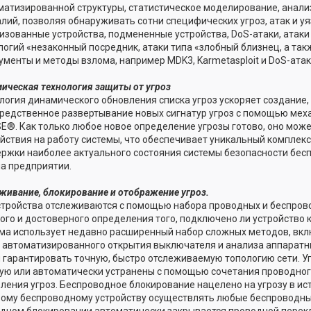
матизированной структуры, статистическое моделирование, анали
лий, позволяя обнаруживать сотни специфических угроз, атак и у
изованные устройства, подмененные устройства, DoS-атаки, атак
логий «незаконный посредник, атаки типа «злобный близнец, а т
ументы и методы взлома, например MDK3, Karmetasploit и DoS-атак
ическая технология защиты от угроз
логия динамического обновления списка угроз ускоряет создание
редственное развертывание новых сигнатур угроз с помощью мех
SE®. Как только любое новое определение угрозы готово, оно може
йствия на работу системы, что обеспечивает уникальный комплекс
ржки наиболее актуального состояния системы безопасности бес
на предприятии.
живание, блокирование и отображение угроз.
стройства отслеживаются с помощью набора проводных и беспров
ого и достоверного определения того, подключено ли устройство к
ма использует недавно расширенный набор сложных методов, вк
 автоматизированного открытия выключателя и анализа аппаратны
 гарантировать точную, быстро отслеживаемую топологию сети. У
ую или автоматически устранены с помощью сочетания проводног
ления угроз. Беспроводное блокирование нацелено на угрозу в ис
ому беспроводному устройству осуществлять любые беспроводны
дном блокировании автоматически закрывается проводной перекл