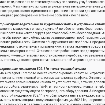
ия в сети, позволяя соответствующему персоналу углубленно исс
 время. Максимально используя уникальные интеллектуальные да
prise предоставляет единственное решение в отрасли для автомат
мации о расследовании в течение события и после него.
оринг производительности и удаленный поиск и устранение непол
олнение к широкому спектру функций по обеспечению безопасност
prise постоянно контролирует работоспособность беспроводной LA
, чтобы проактивно обнаружить развивающиеся проблемы, которы
ванию работы сети. Система обнаруживает эти проблемы, предо
ендации по актуальному исправлению, а также активные средств
нению неисправностей. Это позволяет работникам предотвратить 
тельно уменьшить время восстановления перебоев, что увеличив
ы, степень удовлетворенности пользователей и производительност
рированная технология 802.11n и спектральный анализ
ма AirMagnet Enterprise может контролировать спектр RF и трафик 
prise выполняет полный анализ вмешательства трафика. Он включ
тельства совмещенного канала от устройств Wi-Fi, а также допол
ра устройств, отличных от Wi-Fi, в частности микроволновых печей
онов или существующего беспроводного оборудования. AirMagnet 
 простой поддержки 802.11n, чтобы предоставить менеджерам пр
ументы оптимизации и получения информации 802.11n, направлен
водительность в реальных условиях работы и увеличение пропускн