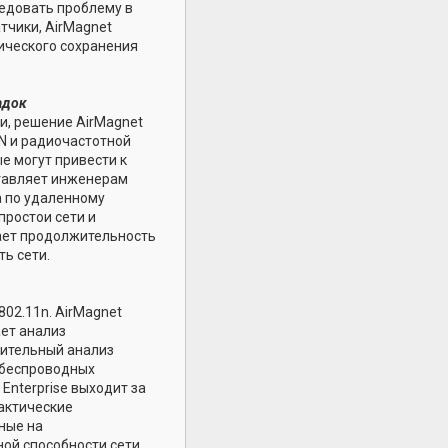
ледовать проблему в
тчики, AirMagnet
ического сохранения
адок
и, решение AirMagnet
N и радиочастотной
е могут привести к
ставляет инженерам
а по удаленному
простои сети и
ает продолжительность
ь сети.
802.11n. AirMagnet
ает анализ
нительный анализ
, беспроводных
Enterprise выходит за
актические
ные на
ой способности сети.