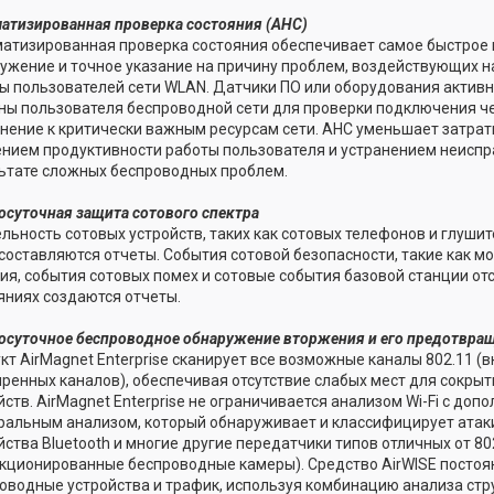
атизированная проверка состояния (AHC)
атизированная проверка состояния обеспечивает самое быстрое 
ужение и точное указание на причину проблем, воздействующих н
ы пользователей сети WLAN. Датчики ПО или оборудования активн
ны пользователя беспроводной сети для проверки подключения ч
нение к критически важным ресурсам сети. AHC уменьшает затрат
нием продуктивности работы пользователя и устранением неиспр
ьтате сложных беспроводных проблем.
осуточная защита сотового спектра
льность сотовых устройств, таких как сотовых телефонов и глуши
 составляются отчеты. События сотовой безопасности, такие как 
ия, события сотовых помех и сотовые события базовой станции от
яниях создаются отчеты.
осуточное беспроводное обнаружение вторжения и его предотвра
кт AirMagnet Enterprise сканирует все возможные каналы 802.11 (
ренных каналов), обеспечивая отсутствие слабых мест для сокры
йств. AirMagnet Enterprise не ограничивается анализом Wi-Fi с до
ральным анализом, который обнаруживает и классифицирует атаки
йства Bluetooth и многие другие передатчики типов отличных от 80
кционированные беспроводные камеры). Средство AirWISE постоя
оводные устройства и трафик, используя комбинацию анализа стр