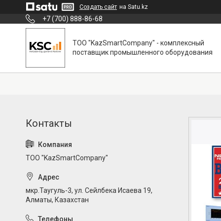
Создать сайт
на Satu.kz
+7 (700) 888-86-68
ТОО "KazSmartCompany" - комплексный
поставщик промышленного оборудования
ТОО "KazSmartCompany"
мкр.Таугуль-3, ул. Сейлбека Исаева 19,
Алматы, Казахстан