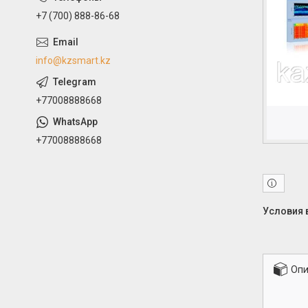
+7 (700) 888-86-68
info@kzsmart.kz
+77008888668
+77008888668
Опи