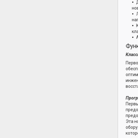
но
на
кл
Фун
Класс
Перво
обесп
оптим
инжен
восст
Прогр
Первы
предо
предо
Эта н
обору
котор