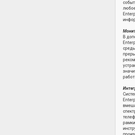
событ
любое
Enter
инфор
Монит
В доп
Enter
среды
преры
реком
устра
значи
работ
Интег
Систе
Enter
вмеша
спект
телеф
рамки
инстр
произ