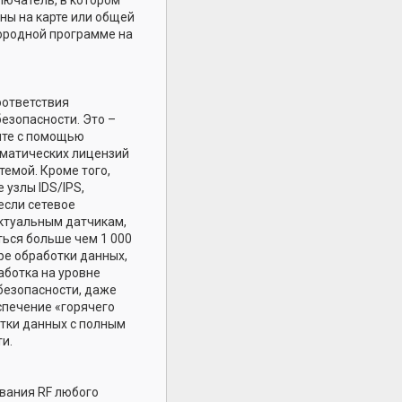
ны на карте или общей
нородной программе на
оответствия
езопасности. Это –
нте с помощью
оматических лицензий
темой. Кроме того,
 узлы IDS/IPS,
если сетевое
ектуальным датчикам,
ться больше чем 1 000
ре обработки данных,
аботка на уровне
безопасности, даже
спечение «горячего
тки данных с полным
и.
ования RF любого