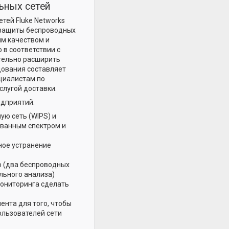
льных сетей
тей Fluke Networks
и защиты беспроводных
им качеством и
 в соответствии с
тельно расширить
дования составляет
циалистам по
слугой доставки.
едприятий.
ю сеть (WIPS) и
ованным спектром и
ное устранение
о (два беспроводных
льного анализа)
мониторинга сделать
ента для того, чтобы
ользователей сети