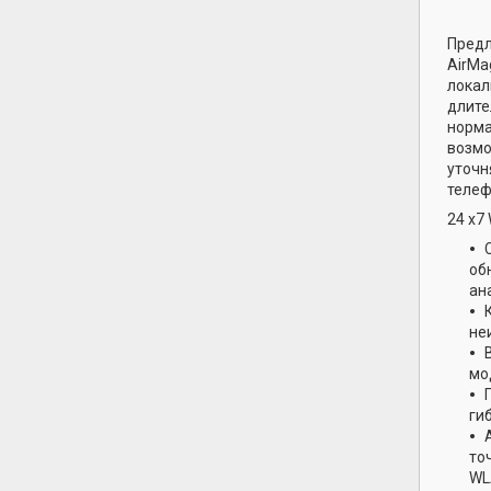
Предл
AirMa
локал
длите
норма
возмо
уточн
телеф
24 x7
об
ан
не
мо
ги
то
WL