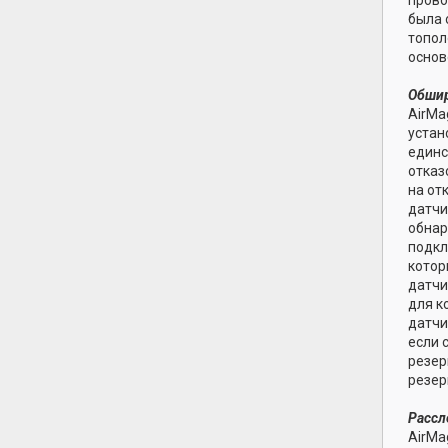
была 
топол
основ
Обшир
AirMa
устан
единс
отказ
на от
датчи
обнар
подкл
котор
датчи
для к
датчи
если 
резер
резер
Рассл
AirMa