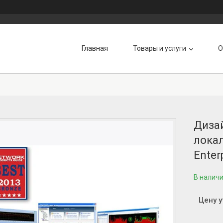
Главная
Товары и услуги
О
Дизай
локал
Enter
В налич
Цену 