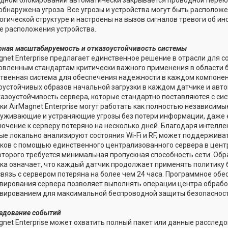
обнаружена угроза. Все угрозы и устройства могут быть расположе
огической структуре и настроены на вызов сигналов тревоги об и
е расположения устройства.
ная масштабируемость и отказоустойчивость системы
gnet Enterprise предлагает единственное решение в отрасли для с
овленным стандартам критически важного применения в области б
твенная система для обеспечения надежности в каждом компоне
оустойчивых образов начальной загрузки в каждом датчике и авт
казоустойчивость сервера, которые стандартно поставляются с сис
ки AirMagnet Enterprise могут работать как полностью независимые
уживающие и устраняющие угрозы без потери информации, даже 
ючение к серверу потеряно на несколько дней. Благодаря интелл
ые локально анализируют состояния Wi-Fi и RF, может поддержива
ков с помощью единственного централизованного сервера в цент
оторого требуется минимальная пропускная способность сети. Обр
ка означает, что каждый датчик продолжает применять политику 
связь с сервером потеряна на более чем 24 часа. Программное обе
вирования сервера позволяет выполнять операции центра обрабо
вированием для максимальной беспроводной защиты безопасност
едование событий
gnet Enterprise может охватить полный пакет или данные расслед