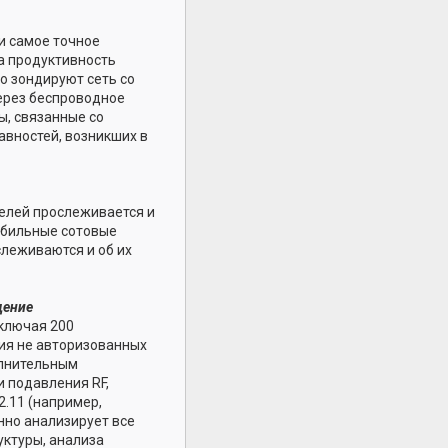
и самое точное
а продуктивность
о зондируют сеть со
ерез беспроводное
ы, связанные со
авностей, возникших в
телей прослеживается и
мобильные сотовые
слеживаются и об их
щение
включая 200
тия не авторизованных
полнительным
 подавления RF,
2.11 (например,
нно анализирует все
уктуры, анализа