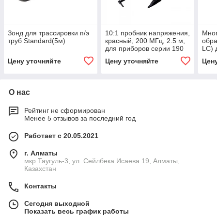
Зонд для трассировки п/э
10:1 пробник напряжения,
Мно
труб Standard(5м)
красный, 200 МГц, 2.5 м,
обра
для приборов серии 190
LC) 
Fluke VPS212-R
око
Цену уточняйте
Цену уточняйте
Цен
LC 6
Netw
О нас
Рейтинг не сформирован
Менее 5 отзывов за последний год
Работает с 20.05.2021
г. Алматы
мкр.Таугуль-3, ул. Сейлбека Исаева 19, Алматы,
Казахстан
Контакты
Сегодня выходной
Показать весь график работы