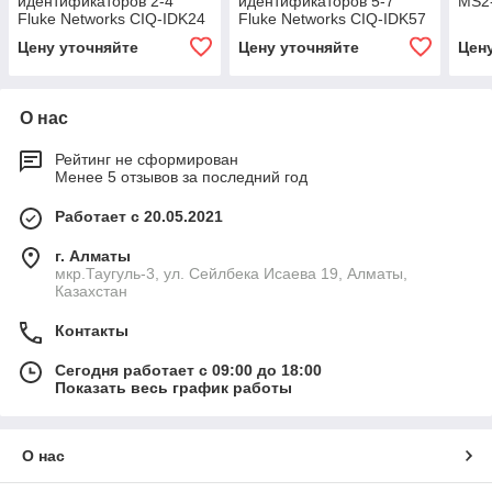
идентификаторов 2-4
идентификаторов 5-7
MS2
Fluke Networks CIQ-IDK24
Fluke Networks CIQ-IDK57
Цену уточняйте
Цену уточняйте
Цен
О нас
Рейтинг не сформирован
Менее 5 отзывов за последний год
Работает с 20.05.2021
г. Алматы
мкр.Таугуль-3, ул. Сейлбека Исаева 19, Алматы,
Казахстан
Контакты
Сегодня работает с 09:00 до 18:00
Показать весь график работы
О нас