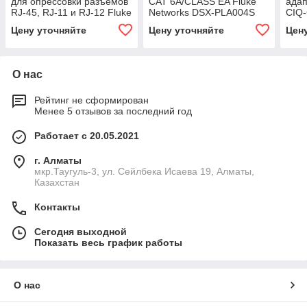
для опрессовки разъёмов
CAT 6A/CLASS EA Fluke
адап
RJ-45, RJ-11 и RJ-12 Fluke
Networks DSX-PLA004S
CIQ
Networks 11212530
Цену уточняйте
Цену уточняйте
Цен
О нас
Рейтинг не сформирован
Менее 5 отзывов за последний год
Работает с 20.05.2021
г. Алматы
мкр.Таугуль-3, ул. Сейлбека Исаева 19, Алматы,
Казахстан
Контакты
Сегодня выходной
Показать весь график работы
О нас