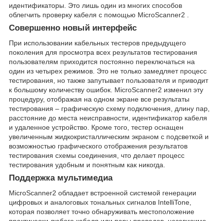
идентификаторы. Это лишь один из многих способов
облегчить проверку кабеля с помощью MicroScanner2 .
Совершенно новый интерфейс
При использовании кабельных тестеров предыдущего
поколения для просмотра всех результатов тестирования
пользователям приходится постоянно переключаться на
один из четырех режимов. Это не только замедляет процесс
тестирования, но также запутывает пользователя и приводит
к большому количеству ошибок. MicroScanner2 изменил эту
процедуру, отображая на одном экране все результаты
тестирования – графическую схему подключения, длину пар,
расстояние до места неисправности, идентификатор кабеля
и удаленное устройство. Кроме того, тестер оснащен
увеличенным жидкокристаллическим экраном с подсветкой и
возможностью графического отображения результатов
тестирования схемы соединения, что делает процесс
тестирования удобным и понятным как никогда.
Поддержка мультимедиа
MicroScanner2 обладает встроенной системой генерации
цифровых и аналоговых тональных сигналов IntelliTone,
которая позволяет точно обнаруживать местоположение
практически любого кабеля или пары проводов, независимо