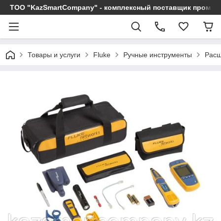
ТОО "KazSmartCompany" - комплексный поставщик промы
Товары и услуги
Fluke
Ручные инструменты
Расш