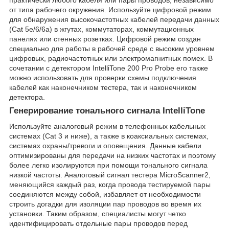
от типа рабочего окружения. Используйте цифровой режим
для обнаружения высокочастотных кабелей передачи данных
(Cat 5е/6/6а) в жгутах, коммутаторах, коммутационных
панелях или стенных розетках. Цифровой режим создан
специально для работы в рабочей среде с высоким уровнем
цифровых, радиочастотных или электромагнитных помех. В
сочетании с детектором IntelliTone 200 Pro Probe его также
можно использовать для проверки схемы подключения
кабелей как наконечником тестера, так и наконечником
детектора.
Генерирование тонального сигнала IntelliTone
Используйте аналоговый режим в телефонных кабельных
системах (Cat 3 и ниже), а также в коаксиальных системах,
системах охраны/тревоги и оповещения. Данные кабели
оптимизированы для передачи на низких частотах и поэтому
более легко изолируются при помощи тонального сигнала
низкой частоты. Аналоговый сигнал тестера MicroScanner2,
меняющийся каждый раз, когда провода тестируемой пары
соединяются между собой, избавляет от необходимости
строить догадки для изоляции пар проводов во время их
установки. Таким образом, специалисты могут четко
идентифицировать отдельные пары проводов перед