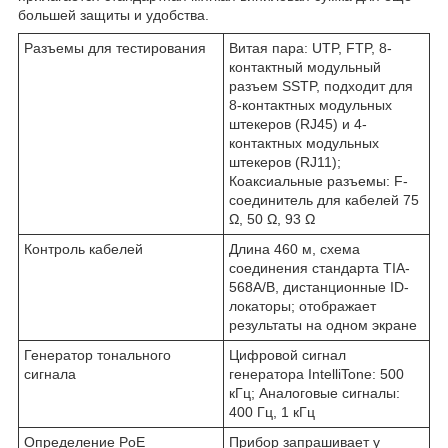
большей защиты и удобства.
Разъемы для тестирования
Витая пара: UTP, FTP, 8-
контактный модульный
разъем SSTP, подходит для
8-контактных модульных
штекеров (RJ45) и 4-
контактных модульных
штекеров (RJ11);
Коаксиальные разъемы: F-
соединитель для кабелей 75
Ω, 50 Ω, 93 Ω
Контроль кабелей
Длина 460 м, схема
соединения стандарта TIA-
568A/B, дистанционные ID-
локаторы; отображает
результаты на одном экране
Генератор тонального
Цифровой сигнал
сигнала
генератора IntelliTone: 500
кГц; Аналоговые сигналы:
400 Гц, 1 кГц
Определение PoE
Прибор запрашивает у