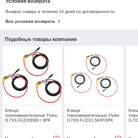
Условия возврата
Возврат товара в течение 14 дней по договоренности
Все условия возврата
Подобные товары компании
Клещи
Клещи
Кле
токоизмерительные Fluke
токоизмерительные Fluke
токо
I17XX-FLEX3000 / 3PK
I17XX-FLEX1,5KIP/3PK
I17