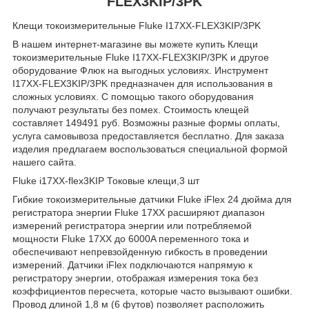
FLEX3KIP/3PK
Клещи токоизмерительные Fluke I17XX-FLEX3KIP/3PK
В нашем интернет-магазине вы можете купить Клещи
токоизмерительные Fluke I17XX-FLEX3KIP/3PK и другое
оборудование Флюк на выгодных условиях. Инструмент
I17XX-FLEX3KIP/3PK предназначен для использования в
сложных условиях. С помощью такого оборудования
получают результаты без помех. Стоимость клещей
составляет 149491 руб. Возможны разные формы оплаты,
услуга самовывоза предоставляется бесплатно. Для заказа
изделия предлагаем воспользоваться специальной формой
нашего сайта.
Fluke i17XX-flex3KIP Токовые клещи,3 шт
Гибкие токоизмерительные датчики Fluke iFlex 24 дюйма для
регистратора энергии Fluke 17XX расширяют диапазон
измерений регистратора энергии или потребляемой
мощности Fluke 17XX до 6000A переменного тока и
обеспечивают непревзойденную гибкость в проведении
измерений. Датчики iFlex подключаются напрямую к
регистратору энергии, отображая измерения тока без
коэффициентов пересчета, которые часто вызывают ошибки.
Провод длиной 1,8 м (6 футов) позволяет расположить