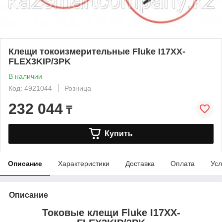
Клещи токоизмерительные Fluke I17XX-
FLEX3KIP/3PK
В наличии
Код: 4921044
Розница
232 044
₸
Купить
Описание
Характеристики
Доставка
Оплата
Усл
Описание
Токовые клещи Fluke I17XX-