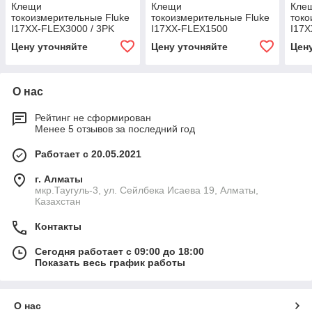
Клещи
Клещи
Кле
токоизмерительные Fluke
токоизмерительные Fluke
токо
I17XX-FLEX3000 / 3PK
I17XX-FLEX1500
I17X
Цену уточняйте
Цену уточняйте
Цен
О нас
Рейтинг не сформирован
Менее 5 отзывов за последний год
Работает с 20.05.2021
г. Алматы
мкр.Таугуль-3, ул. Сейлбека Исаева 19, Алматы,
Казахстан
Контакты
Сегодня работает с 09:00 до 18:00
Показать весь график работы
О нас