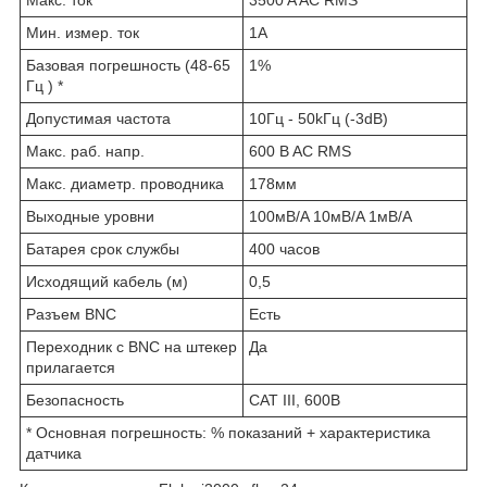
Макс. ток
3500 A AC RMS
Мин. измер. ток
1A
Базовая погрешность (48-65
1%
Гц ) *
Допустимая частота
10Гц - 50kГц (-3dB)
Макс. раб. напр.
600 B AC RMS
Макс. диаметр. проводника
178мм
Выходные уровни
100мB/A 10мB/A 1мB/A
Батарея срок службы
400 часов
Исходящий кабель (м)
0,5
Разъем BNC
Есть
Переходник с BNC на штекер
Да
прилагается
Безопасность
CAT III, 600B
* Основная погрешность: % показаний + характеристика
датчика