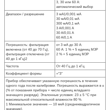
3, 30 или 60 А:
автоматический выбор
Диапазон / разрешение
3 мА1/0,001 мА
30 мA/0,01 мA
300 мA/0,1 мA
3 A/0,001 A
30 A/0,01 A
60 A/0,1 A
Погрешность: фильтрация
от 3 мА до 30 А:
включена (от 40 до 70 Гц),
60 A: 1 % + 5 единиц МЗР
фильтрация отключена (от
2 % + 5 единиц МЗР
40 до 1 кГц)2
Частота
От 40 Гц до 1 кГц
Коэффициент формы
="3"
Прибор обеспечивает указанную погрешность в течение
одного года после калибровки. Погрешность выражается в ±
(% от показания прибора + число единиц младшего
значащего разряда). Эталонные условия: 23 ± 5 °C при
максимальной относительной влажности 80 %.
1 Минимальное значение — 10 мкА (среднеквадратичное
значение).