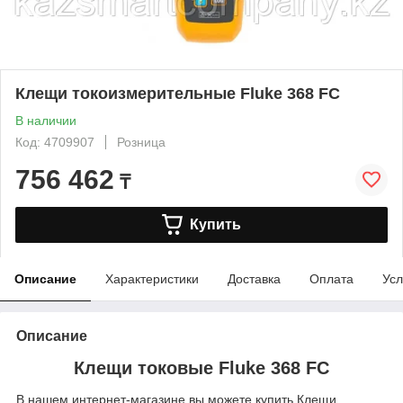
Клещи токоизмерительные Fluke 368 FC
В наличии
Код: 4709907
Розница
756 462
₸
Купить
Описание
Характеристики
Доставка
Оплата
Усл
Описание
Клещи токовые Fluke 368 FC
В нашем интернет-магазине вы можете купить Клещи