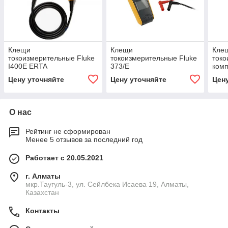
Клещи
Клещи
Кле
токоизмерительные Fluke
токоизмерительные Fluke
токо
I400E ERTA
373/E
ком
Цену уточняйте
Цену уточняйте
Цен
О нас
Рейтинг не сформирован
Менее 5 отзывов за последний год
Работает с 20.05.2021
г. Алматы
мкр.Таугуль-3, ул. Сейлбека Исаева 19, Алматы,
Казахстан
Контакты