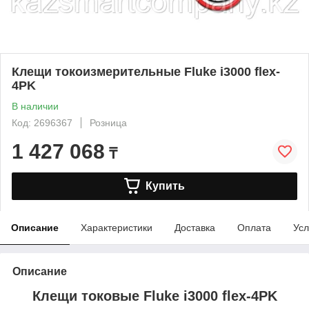
Клещи токоизмерительные Fluke i3000 flex-
4PK
В наличии
Код: 2696367
Розница
1 427 068
₸
Купить
Описание
Характеристики
Доставка
Оплата
Усл
Описание
Клещи токовые Fluke i3000 flex-4PK