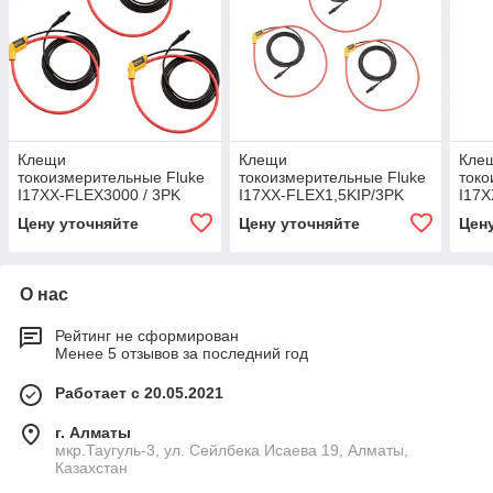
Клещи
Клещи
Кле
токоизмерительные Fluke
токоизмерительные Fluke
токо
I17XX-FLEX3000 / 3PK
I17XX-FLEX1,5KIP/3PK
I17
Цену уточняйте
Цену уточняйте
Цен
О нас
Рейтинг не сформирован
Менее 5 отзывов за последний год
Работает с 20.05.2021
г. Алматы
мкр.Таугуль-3, ул. Сейлбека Исаева 19, Алматы,
Казахстан