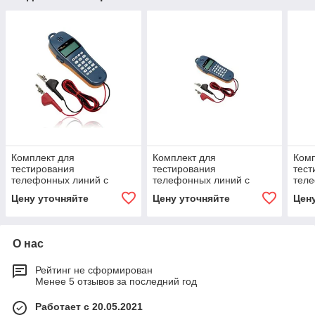
Комплект для
Комплект для
Комп
тестирования
тестирования
тест
телефонных линий с
телефонных линий с
теле
разъемом 346A Fluke
разъемом ABN Fluke
пере
Цену уточняйте
Цену уточняйте
Цен
Networks TS25D
Networks TS25D
зажи
(25501109)
(25501009)
Fluk
О нас
Рейтинг не сформирован
Менее 5 отзывов за последний год
Работает с 20.05.2021