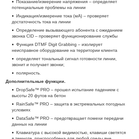
Показание/измерение напряжения – определяет
потенциальные проблемы на линии
Индикация/измерение тока (мА) – проверяет
достаточность тока на линии
Определение вызывающего абонента с ожиданием
звонка CID – проверяет функционирование службы
Функция DTMF Digit Grabbing – изолирует
неисправное оборудование на территории клиента
определяет тональный сигнал готовности линии,
звонит и получает звонки;
полярность.
Дополнительные функции.
DropSafe™ PRO – прошел испытание падением с
высоты 20 футов на бетон
RainSafe™ PRO – защита в экстремальных погодных
условиях
DataSafe™ PRO – предотвращает помехи передачи
данных на линии
Клавиатура с высокой видимостью, клавиши светятся
в темноте, приспособлена для любой среды вне