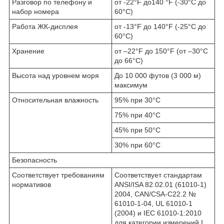
Разговор по телефону и
от -22°F до140 °F (-30°C до
набор номера
60°C)
Работа ЖК-дисплея
от -13°F до 140°F (-25°C до
60°C)
Хранение
от –22°F до 150°F (от –30°C
до 66°C)
Высота над уровнем моря
До 10 000 футов (3 000 м)
максимум
Относительная влажность
95% при 30°C
75% при 40°C
45% при 50°C
30% при 60°C
Безопасность
Соответствует требованиям
Соответствует стандартам
нормативов
ANSI/ISA 82.02.01 (61010-1)
2004, CAN/CSA-C22.2 №
61010-1-04, UL 61010-1
(2004) и IEC 61010-1:2010
для категории измерений I,