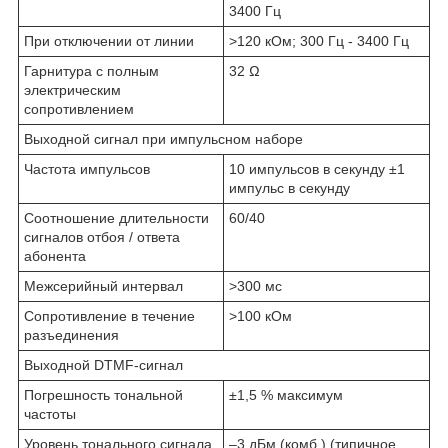
3400 Гц
При отключении от линии
>120 кОм; 300 Гц - 3400 Гц
Гарнитура с полным
32 Ω
электрическим
сопротивлением
Выходной сигнал при импульсном наборе
Частота импульсов
10 импульсов в секунду ±1
импульс в секунду
Соотношение длительности
60/40
сигналов отбоя / ответа
абонента
Межсерийный интервал
>300 мс
Сопротивление в течение
>100 кОм
разъединения
Выходной DTMF-сигнал
Погрешность тональной
±1,5 % максимум
частоты
Уровень тонального сигнала
–3 дБм (комб.) (типичное