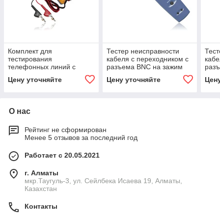
Комплект для
Тестер неисправности
Тест
тестирования
кабеля с переходником с
кабе
телефонных линий с
разъема BNC на зажим
разъ
переходом со штекера на
типа «крокодил» Fluke
на A
Цену уточняйте
Цену уточняйте
Цен
зажим типа «крокодил»
Networks TS100
TS10
Fluke Networks TS19
О нас
Рейтинг не сформирован
Менее 5 отзывов за последний год
Работает с 20.05.2021
г. Алматы
мкр.Таугуль-3, ул. Сейлбека Исаева 19, Алматы,
Казахстан
Контакты