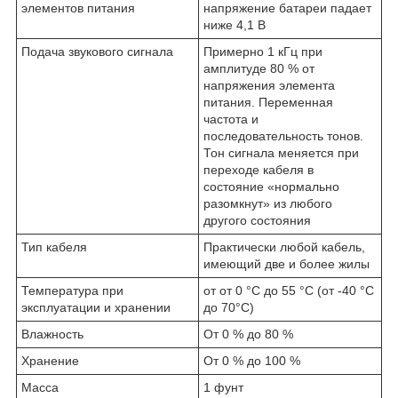
элементов питания
напряжение батареи падает
ниже 4,1 В
Подача звукового сигнала
Примерно 1 кГц при
амплитуде 80 % от
напряжения элемента
питания. Переменная
частота и
последовательность тонов.
Тон сигнала меняется при
переходе кабеля в
состояние «нормально
разомкнут» из любого
другого состояния
Тип кабеля
Практически любой кабель,
имеющий две и более жилы
Температура при
от от 0 °C до 55 °C (от -40 °C
эксплуатации и хранении
до 70°C)
Влажность
От 0 % до 80 %
Хранение
От 0 % до 100 %
Масса
1 фунт