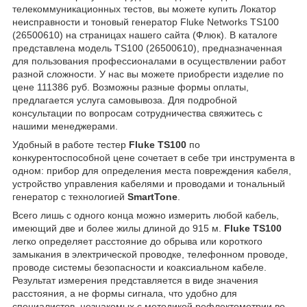
телекоммуникационных тестов, вы можете купить Локатор
неисправности и тоновый генератор Fluke Networks TS100
(26500610) на страницах нашего сайта (Флюк). В каталоге
представлена модель TS100 (26500610), предназначенная
для пользования профессионалами в осуществлении работ
разной сложности. У нас вы можете приобрести изделие по
цене 111386 руб. Возможны разные формы оплаты,
предлагается услуга самовывоза. Для подробной
консультации по вопросам сотрудничества свяжитесь с
нашими менеджерами.
Удобный в работе тестер
Fluke TS100
по
конкурентоспособной цене сочетает в себе три инструмента в
одном: прибор для определения места повреждения кабеля,
устройство управления кабелями и проводами и тональный
генератор с технологией
SmartTone
.
Всего лишь с одного конца можно измерить любой кабель,
имеющий две и более жилы длиной до 915 м.
Fluke TS100
легко определяет расстояние до обрыва или короткого
замыкания в электрической проводке, телефонном проводе,
проводе системы безопасности и коаксиальном кабеле.
Результат измерения представляется в виде значения
расстояния, а не формы сигнала, что удобно для
специалистов, незнакомых с методикой рефлектометрии во