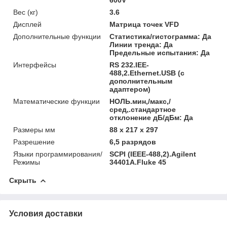
Вес (кг)
3.6
Дисплей
Матрица точек VFD
Дополнительные функции
Статистика/гистограмма: Да
Линии тренда: Да
Предельные испытания: Да
Интерфейсы
RS 232.IEE-
488,2.Ethernet.USB (с
дополнительным
адаптером)
Математические функции
НОЛЬ.мин,/макс,/
сред,.стандартное
отклонение дБ/дБм: Да
Размеры мм
88 x 217 x 297
Разрешение
6,5 разрядов
Языки программирования/
SCPI (IEEE-488,2).Agilent
Режимы
34401A.Fluke 45
Скрыть
Условия доставки