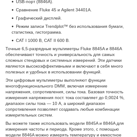
USB-порт (8846A).
Сравнение Fluke 45 и Agilent 34401A.
Графический дисплей.
Режим записи Trendplot™ без использования бумаги,
статистика, гистограмма.
CAT I 1000 В, CAT II 600 В.
Точные 6,5-разрядные мультиметры Fluke 8845A и 8846A
обеспечивают точность и универсальность для самых
сложных стендовых и системных измерений. Эти датчики
являются высокоэффективными и включают в себя много
полезных и удобных в использовании функций.
Эти цифровые мультиметры выполняют функции
многофункционального DMM, включая измерение
напряжения, сопротивления, силы тока. Базовая точность
измерения напряжения пост. тока составляет до 0,0024 %,
диапазон силы тока — 10 А, а широкий диапазон
сопротивления позволяет создавать любые комбинации
измерительных систем.
Вы можете также использовать модели 8845A и 8846A для
измерения частоты и периода. Кроме этого, с помощью
модели 8846A можно измерять температуру и емкостное