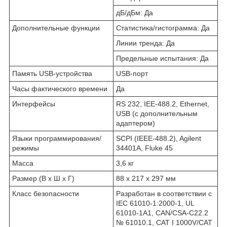
дБ/дБм: Да
Дополнительные функции
Статистика/гистограмма: Да
Линии тренда: Да
Предельные испытания: Да
Память USB-устройства
USB-порт
Часы фактического времени
Да
Интерфейсы
RS 232, IEE-488.2, Ethernet,
USB (с дополнительным
адаптером)
Языки программирования/
SCPI (IEEE-488.2), Agilent
режимы
34401A, Fluke 45
Масса
3,6 кг
Размер (В x Ш x Г)
88 х 217 х 297 мм
Класс безопасности
Разработан в соответствии с
IEC 61010-1:2000-1, UL
61010-1A1, CAN/CSA-C22.2
№ 61010.1, CAT I 1000V/CAT