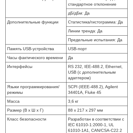
стандартное отклонение
дБ/дБм: Да
Дополнительные функции
Статистика/гистограмма: Да
Линии тренда: Да
Предельные испытания: Да
Память USB-устройства
USB-порт
Часы фактического времени
Да
Интерфейсы
RS 232, IEE-488.2, Ethernet,
USB (с дополнительным
адаптером)
Языки программирования/
SCPI (IEEE-488.2), Agilent
режимы
34401A, Fluke 45
Масса
3,6 кг
Размер (В x Ш x Г)
88 х 217 х 297 мм
Класс безопасности
Разработан в соответствии с
IEC 61010-1:2000-1, UL
61010-1A1, CAN/CSA-C22.2