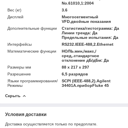
No.61010,1:2004
Вес (кг)
3.6
Дисплей
Многосегментный
VFD.двойные показания
Дополнительные функции
Статистика/гистограмма: Да
Линии тренда: Да
Предельные испытания: Да
Интерфейсы
RS232.IEEE-488,2.Ethernet
Математические функции
НОЛЬ.мин,/макс,/
сред,.стандартное
отклонение дБ/дБм: Да
Размеры мм
88 x 217 x 297
Разрешение
6,5 разрядов
Языки программирования/
SCPI (IEEE-488,2).Agilent
Режимы
34401A.приборFluke 45
Скрыть
Условия доставки
Доставка осуществляется только по предоплате.