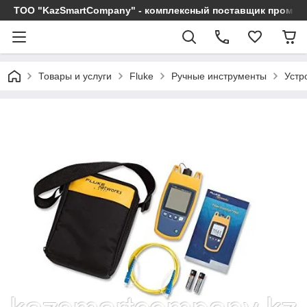
ТОО "KazSmartCompany" - комплексный поставщик промы
Товары и услуги
Fluke
Ручные инструменты
Устр