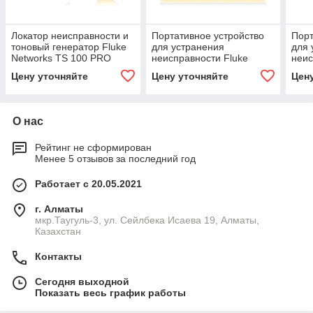
Локатор неисправности и
Портативное устройство
Порт
тоновый генератор Fluke
для устранения
для 
Networks TS 100 PRO
неисправности Fluke
неис
Networks OptiView XG
Netw
Цену уточняйте
Цену уточняйте
Цен
Netw
О нас
Рейтинг не сформирован
Менее 5 отзывов за последний год
Работает с 20.05.2021
г. Алматы
мкр.Таугуль-3, ул. Сейлбека Исаева 19, Алматы,
Казахстан
Контакты
Сегодня выходной
Показать весь график работы