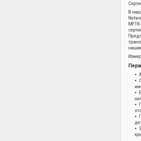
Серти
В наш
Netwo
MFTK-
серти
Предл
транс
нашим
Измер
Перв
им
шн
от
де
кр