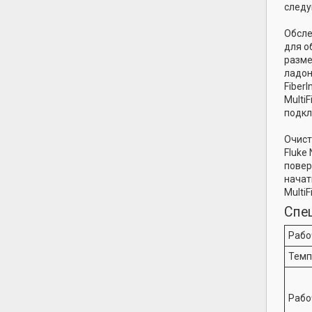
след
Обсле
для о
разме
ладон
Fiber
Multi
подкл
Очист
Fluke
повер
начат
Multi
Спе
Рабо
Темп
Рабо