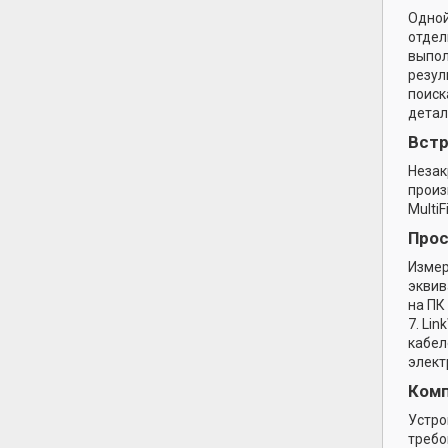
Одной
отдел
выпол
резул
поиск
детал
Вст
Незак
произ
Multi
Прос
Измер
эквив
на ПК
7. Li
кабел
элект
Комп
Устро
требо