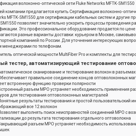
фикация волоконно-оптической сети Fluke Networks MFTK-SM1550
ей компании предлагается купить Сертификация волоконно-оптиче
rks MFTK-SM1550 для сертификации кабельных систем и другие п
SM1550 позволяет значительно ускорить процессы проведения ра
фикации. Это профессиональное оборудование продается по цене 
агаются разные варианты доставки: курьером в Москве, самовывоз
портной компанией по России. Для уточнения интересующих вопро
 менеджерами по телефонам.
итель оптической мощности MultiFiber Pro и комплекты для тести
ый тестер, автоматизирующий тестирование оптово
Автоматическое сканирование и тестирование волокон в разъема
Обеспечивает правильное соединение концов оптоволоконных ма
еет встроенную функцию проверки полярности
Встроенный разъем MPO устраняет необходимость применения ра
уров для тестирования оптоволоконных магистралей
Понятные результаты тестирования и простой пользовательский и
ображающий все 12 волокон
Позволяет выполнять поиск неисправностей соединений MPO с в
тализации до результата тестирования отдельного оптоволокна
Закрывающий разъем MPO устраняет необходимость использован
ышек