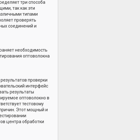
ределяет три способа
ими, так как эти
азличными типами
зволяет проверять
ных соединений и
траняет необходимость
стирования оптоволокна
 результатов проверки
зовательский интерфейс
вать результаты
тируемое оптоволокно в
тветствует тестовому
 причин. Этот мощный и
тестировании
тов центра обработки