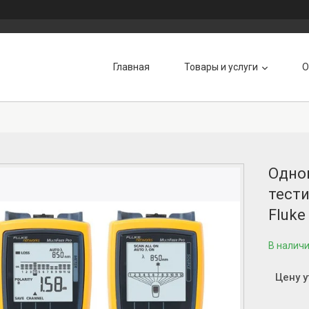
Главная
Товары и услуги
О
Одно
тести
Fluk
В налич
Цену 