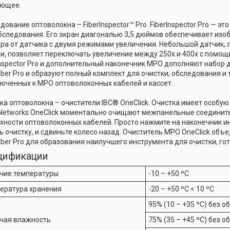
ующее.
дование оптоволокна – FiberInspector™ Pro. FiberInspector Pro — э
бследования. Его экран диагональю 3,5 дюймов обеспечивает из
ра от датчика с двумя режимами увеличения. Небольшой датчик,
и, позволяет переключать увеличение между 250x и 400x с помощ
Inspector Pro и дополнительный наконечник MPO дополняют набор 
Fiber Pro и образуют полный комплект для очистки, обследования и
юченных к MPO оптоволоконных кабелей и кассет.
ка оптоволокна – очистители IBC® OneClick. Очистка имеет особую
 Networks OneClick моментально очищают межпанельные соединит
хности оптоволоконных кабелей. Просто нажмите на наконечник и
ь очистку, и сдвиньте колесо назад. Очиститель MPO OneClick объ
Fiber Pro для образования наилучшего инструмента для очистки, го
цификации
чие температуры
-10 – +50 ºC
ература хранения
-20 – +50 ºC < 10 ºC
95% (10 – +35 ºC) без 
чая влажность
75% (35 – +45 ºC) без 