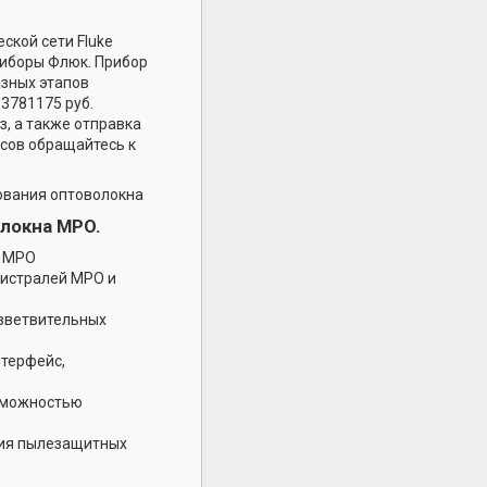
ской сети Fluke
риборы Флюк. Прибор
зных этапов
3781175 руб.
, а также отправка
сов обращайтесь к
рования оптоволокна
локна MPO.
х MPO
гистралей MPO и
зветвительных
нтерфейс,
озможностью
ия пылезащитных