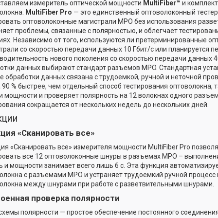
тавляем измеритель оптической мощности
MultiFiber™
и комплект
олокна.
MultiFiber Pro
— это единственный оптоволоконный тесте
ровать оптоволоконные магистрали MPO без использования разве
няет проблемы, связанные с полярностью, и облегчает тестирован
иях. Независимо от того, используются ли претерминированные о
трали со скоростью передачи данных 10 Гбит/с или планируется п
водительность нового поколения со скоростью передачи данных 4
отки данных выбирают стандарт разъемов MPO. Стандартная уста
е обработки данных связана с трудоемкой, ручной и неточной прове
а 90 % быстрее, чем отдельный способ тестирования оптоволокна, 
и мощности и проверяет полярность на 12 волокнах одного разъе
рования сокращается от нескольких недель до нескольких дней.
кции
ция «Сканировать все»
ия «Сканировать все» измерителя мощности MultiFiber Pro позвол
ровать все 12 оптоволоконные шнуры в разъемах MPO – выполнен
ь и мощности занимает всего лишь 6 с. Эта функция автоматизиру
олокна с разъемами MPO и устраняет трудоемкий ручной процесс
олокна между шнурами при работе с разветвительными шнурами.
оенная проверка полярности
схемы полярности — простое обеспечение постоянного соединен