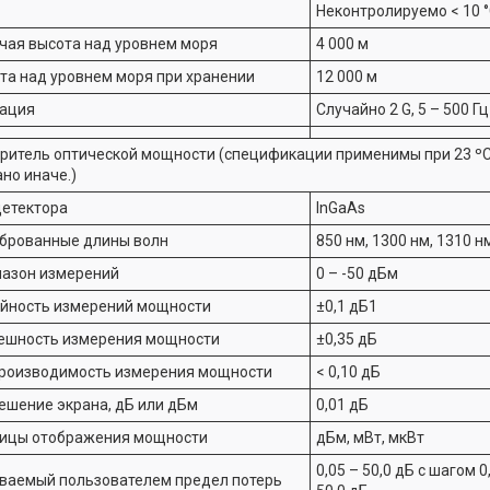
Неконтролируемо < 10 
чая высота над уровнем моря
4 000 м
та над уровнем моря при хранении
12 000 м
ация
Случайно 2 G, 5 – 500 Гц
ритель оптической мощности (спецификации применимы при 23 ºC (
ано иначе.)
детектора
InGaAs
брованные длины волн
850 нм, 1300 нм, 1310 н
азон измерений
0 – -50 дБм
йность измерений мощности
±0,1 дБ1
ешность измерения мощности
±0,35 дБ
роизводимость измерения мощности
< 0,10 дБ
ешение экрана, дБ или дБм
0,01 дБ
ицы отображения мощности
дБм, мВт, мкВт
0,05 – 50,0 дБ с шагом 0,
ваемый пользователем предел потерь