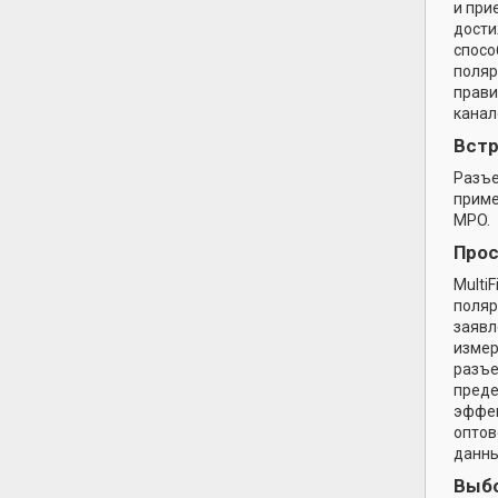
и при
дости
спосо
поляр
прави
канал
Вст
Разъе
приме
MPO.
Прос
Multi
поляр
заявл
измер
разъе
преде
эффек
оптов
данны
Выбо