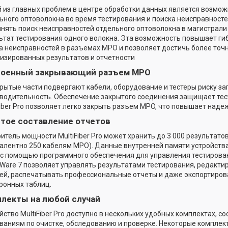
 из главных проблем в центре обработки данных является возмо
ьного оптоволокна во время тестирования и поиска неисправностей.
нять поиск неисправностей отдельного оптоволокна в магистрали
ьтат тестирования одного волокна. Эта возможность повышает ги
а неисправностей в разъемах MPO и позволяет достичь более точ
изированных результатов и отчетности
роенный закрывающий разъем MPO
рытые части подвергают кабели, оборудование и тестеры риску за
водительность. Обеспечение закрытого соединения защищает тесте
Fiber Pro позволяет легко закрыть разъем MPO, что повышает наде
тое составление отчетов
итель мощности MultiFiber Pro может хранить до 3 000 результато
алентно 250 кабелям MPO). Данные внутренней памяти устройств
 с помощью программного обеспечения для управления тестирова
nkWare 7 позволяет управлять результатами тестирования, редакт
ей, распечатывать профессиональные отчеты и даже экспортиро
ронных таблиц.
лекты на любой случай
йство MultiFiber Pro доступно в нескольких удобных комплектах, 
ваниям по очистке, обследованию и проверке. Некоторые компле