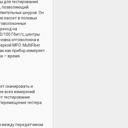
ы для тестирования
р, позволяющий
твительных шнуров. Он
ие кассет в полевых
птоволоконные
ереход на
0/100 Гбит/с, центры
новка оптоволокна в
ркой MPO. MultiFiber
так как прибор измеряет
ма — время
яет сканировать и
ие всех измерений
ет тестирование
 перемещения тестера
ия между передатчиком