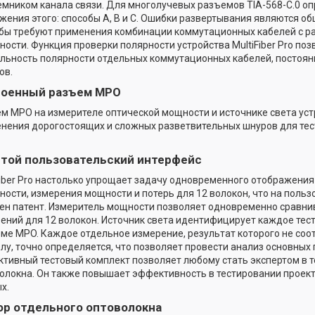
емником канала связи. Для многолучевых разъемов TIA-568-C.0 оп
жения этого: способы А, В и С. Ошибки развертывания являются общ
бы требуют применения комбинации коммутационных кабелей с р
ности. Функция проверки полярности устройства MultiFiber Pro по
льность полярности отдельных коммутационных кабелей, постоян
ов.
роенный разъем MPO
м MPO на измерителе оптической мощности и источнике света ус
нения дорогостоящих и сложных разветвительных шнуров для те
той пользовательский интерфейс
Fiber Pro настолько упрощает задачу одновременного отображения
ности, измерения мощности и потерь для 12 волокон, что на поль
ен патент. Измеритель мощности позволяет одновременно сравни
ений для 12 волокон. Источник света идентифицирует каждое тес
ме MPO. Каждое отдельное измерение, результат которого не соо
лу, точно определяется, что позволяет провести анализ основных
тивный тестовый комплект позволяет любому стать экспертом в 
олокна. Он также повышает эффективность в тестировании проек
х.
р отдельного оптоволокна