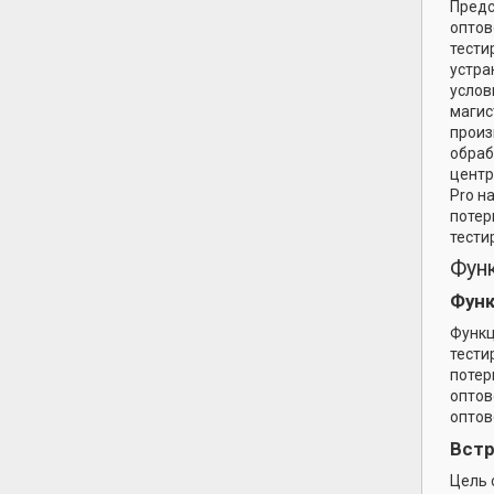
Предс
оптов
тести
устра
услов
магис
произ
обраб
центр
Pro н
потер
тести
Фун
Функ
Функц
тести
потер
оптов
оптов
Встр
Цель 