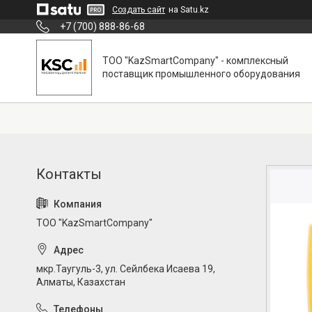
Создать сайт
на Satu.kz
+7 (700) 888-86-68
ТОО "KazSmartCompany" - комплексный
поставщик промышленного оборудования
ТОО "KazSmartCompany"
мкр.Таугуль-3, ул. Сейлбека Исаева 19,
Алматы, Казахстан