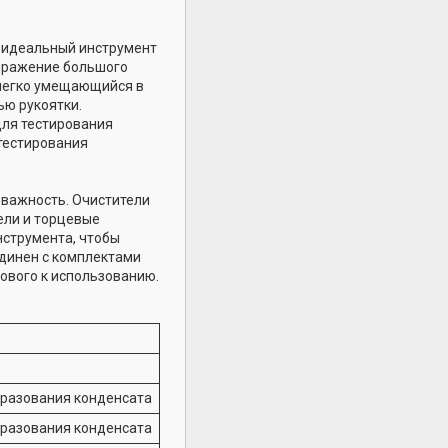
то идеальный инструмент
ображение большого
 легко умещающийся в
ью рукоятки.
для тестирования
 тестирования
 важность. Очистители
ели и торцевые
нструмента, чтобы
единен с комплектами
тового к использованию.
образования конденсата
образования конденсата