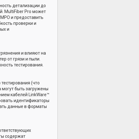
жность детализации до
 MultiFiber Pro может
 MPO и предоставить
бкость проверки и
ных и
грязнения и влияют на
р от грязи и пыли.
жность тестирования.
в тестирования (что
а могут быть загружены
нием кабелей LinkWare™
ировать идентификаторы
вать данные в форматы
соответствующих
кты содержат