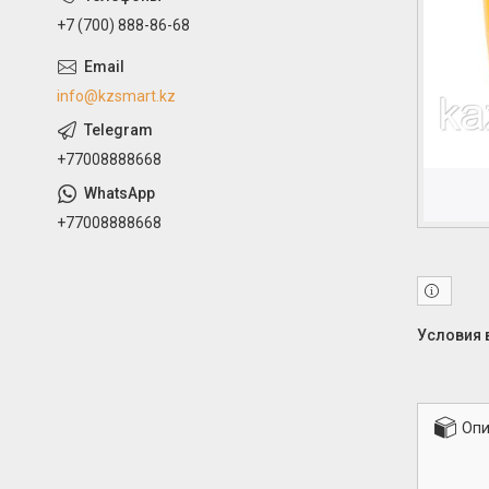
+7 (700) 888-86-68
info@kzsmart.kz
+77008888668
+77008888668
Опи