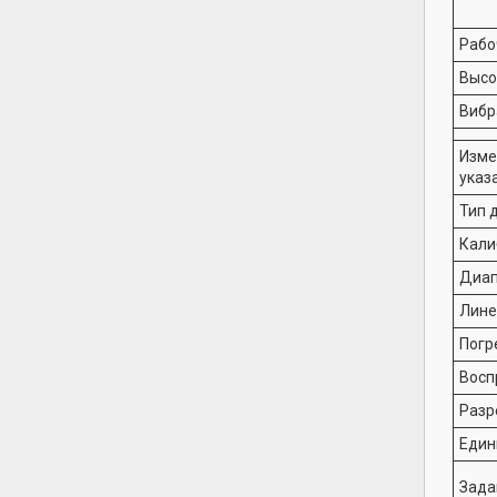
Рабо
Высо
Вибр
Изме
указ
Тип 
Кали
Диап
Лине
Погр
Восп
Разр
Един
Зада