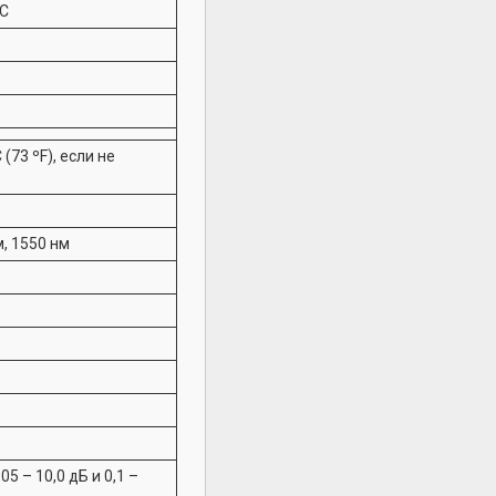
°C
73 ºF), если не
м, 1550 нм
05 – 10,0 дБ и 0,1 –