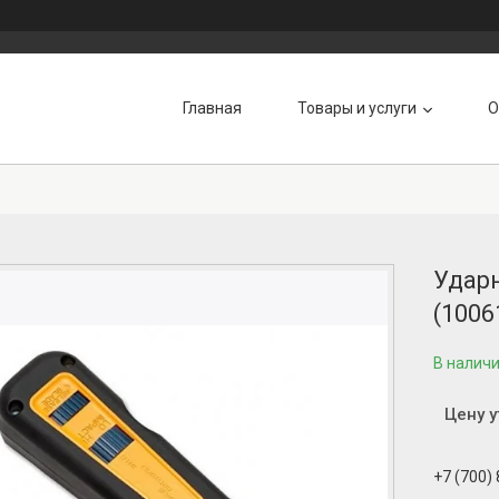
Главная
Товары и услуги
О
Ударн
(1006
В налич
Цену 
+7 (700)