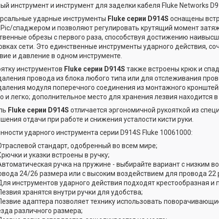
ый инструмент и инструмент для заделки кабеля Fluke Networks D
рсальные ударные инструменты
Fluke серии D914S
оснащены вст
 Pic/спаджером и позволяют регулировать крутящий момент затя
твенные обрезы с первого раза, способствуя достижению наивысш
овках сети. Это единственные инструменты ударного действия, с
вие и давление в одном инструменте.
оятку инструментов
Fluke серии D914S
также встроены крюк и спад
даления провода из блока любого типа или для отслеживания пров
даления модуля поперечного соединения из монтажного кронштей
о и легко; дополнительное место для хранения лезвия находится в
ль
Fluke
серии D914S
отличается эргономичной рукояткой из спец
шения отдачи при работе и снижения усталости кисти руки.
нности ударного инструмента серии D914S Fluke 10061000:
Отраслевой стандарт, одобренный во всем мире;
Крючки и указки встроены в ручку;
Автоматическая ручка на пружине - выбирайте вариант с низким в
овода 24/26 размера или с высоким воздействием для провода 22 
Для инструментов ударного действия подходят крестообразная и 
Лезвия хранятся внутри ручки для удобства;
Лезвие адаптера позволяет технику использовать поворачивающи
езда различного размера;