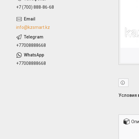
+7 (700) 888-86-68
info@kzsmart.kz
+77008888668
+77008888668
Опи