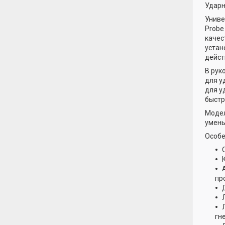
Ударн
Униве
Probe
качес
устан
дейст
В рук
для у
для у
быстр
Моде
умень
Особе
пр
гн