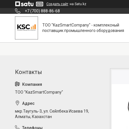
Создать сайт
на Satu.kz
+7 (700) 888-86-68
ТОО "KazSmartCompany" - комплексный
поставщик промышленного оборудования
ТОО "KazSmartCompany"
мкр.Таугуль-3, ул. Сейлбека Исаева 19,
Алматы, Казахстан