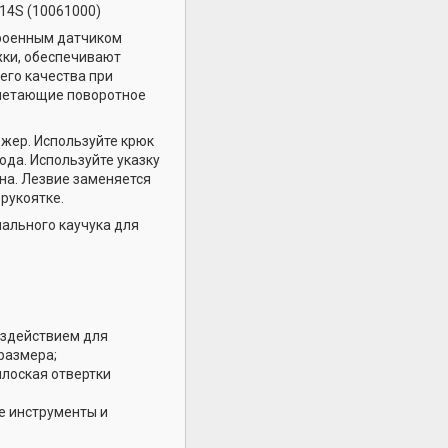
914S (10061000)
роенным датчиком
жки, обеспечивают
его качества при
очетающие поворотное
жер. Используйте крюк
ода. Используйте указку
на. Лезвие заменяется
 рукоятке.
иального каучука для
оздействием для
размера;
плоская отвертки
е инструменты и