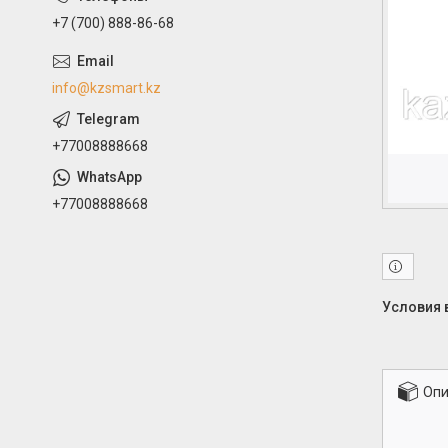
+7 (700) 888-86-68
info@kzsmart.kz
+77008888668
+77008888668
Опи