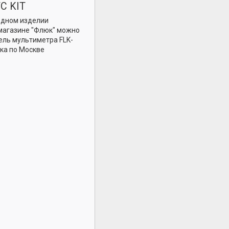
C KIT
одном изделии
магазине "Флюк" можно
дель мультиметра FLK-
ка по Москве