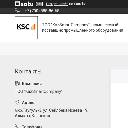
Создать сайт
на Satu.kz
+7 (700) 888-86-68
ТОО "KazSmartCompany" - комплексный
поставщик промышленного оборудования
ТОО "KazSmartCompany"
мкр.Таугуль-3, ул. Сейлбека Исаева 19,
Алматы, Казахстан