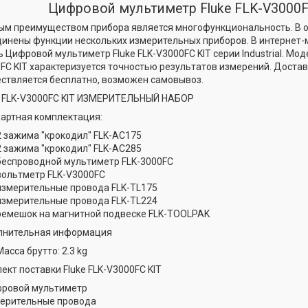
Цифровой мультиметр Fluke FLK-V3000F
ым преимуществом прибора является многофункциональность. В 
инены функции нескольких измерительных приборов. В интернет-
ь Цифровой мультиметр Fluke FLK-V3000FC KIT серии Industrial. Мо
FC KIT характеризуется точностью результатов измерений. Достав
ствляется бесплатно, возможен самовывоз.
 FLK-V3000FC KIT ИЗМЕРИТЕЛЬНЫЙ НАБОР
артная комплектация:
2 зажима "крокодил" FLK-AC175
2 зажима "крокодил" FLK-AC285
беспроводной мультиметр FLK-3000FC
вольтметр FLK-V3000FC
измерительные провода FLK-TL175
измерительные провода FLK-TL224
ремешок на магнитной подвеске FLK-TOOLPAK
лнительная информация
Масса брутто: 2.3 kg
ект поставки Fluke FLK-V3000FC KIT
ровой мультиметр
мерительные провода