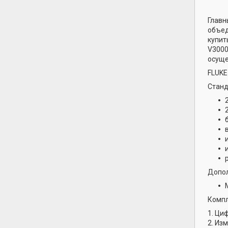
Главн
объед
купит
V3000
осуще
FLUKE
Станд
Допо
Компл
1.
Циф
2. Из