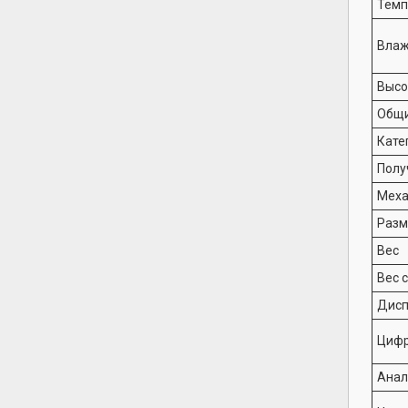
Темп
Влаж
Высо
Общи
Кате
Полу
Меха
Разм
Вес
Вес 
Дисп
Циф
Анал