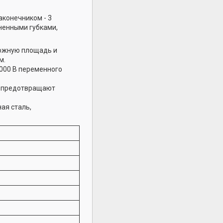
аконечником - 3
ненными губками,
ожную площадь и
м.
000 В переменного
е предотвращают
ая сталь,