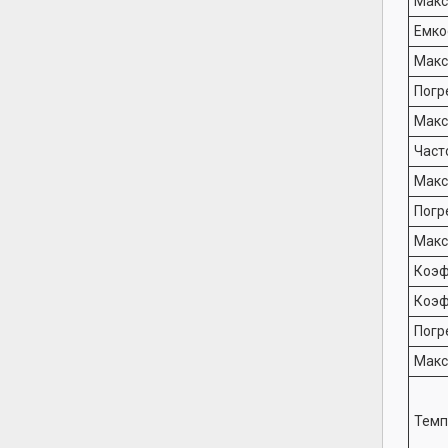
Макс
Емко
Макс
Погр
Макс
Част
Макс
Погр
Макс
Коэф
Коэф
Погр
Макс
Темп