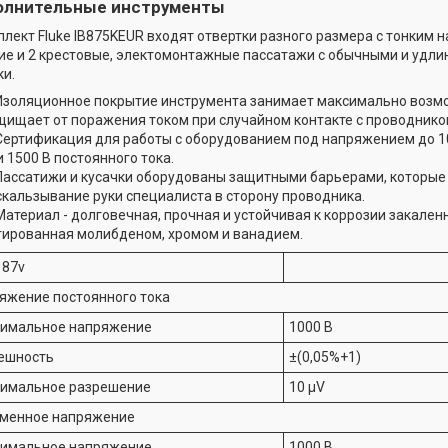
олнительные инструменты
плект Fluke IB875KEUR входят отвертки разного размера с тонким н
ие и 2 крестовые, электомонтажные пассатажи с обычными и удли
ки.
Изоляционное покрытие инструмента занимает максимально возм
щищает от поражения током при случайном контакте с проводнико
Сертификация для работы с оборудованием под напряжением до 1
и 1500 В постоянного тока.
Пассатижи и кусачки оборудованы защитными барьерами, которы
скальзывание руки специалиста в сторону проводника.
Материал - долговечная, прочная и устойчивая к коррозии закаленн
гированная молибденом, хромом и ванадием.
 87v
яжение постоянного тока
имальное напряжение
1000 В
ешность
±(0,05%+1)
имальное разрешение
10 µV
менное напряжение
имальное напряжение
1000 В