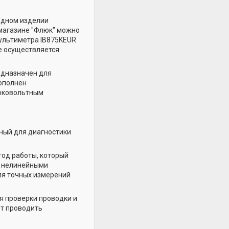
одном изделии
магазине "Флюк" можно
мультиметра IB875KEUR
е осуществляется
едназначен для
ополнен
соковольтным
ный для диагностики
тод работы, который
с нелинейными
ля точных измерений
я проверки проводки и
ет проводить