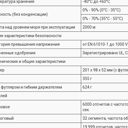
ература хранения
-40°C до +60°C
0% - 90% (0°C - 35°C)
ность (без конденсации)
0% - 70% (35°C - 55°C)
та над уровнем моря при эксплуатации
2000 м
е характеристики безопасности
гория превышения напряжения
от EN 61010-1 до 1000 V 
ченные одобрения
Зарегистрировано UL, C
нические и общие характеристики
ер
201 x 98 x 52 мм (с фут
355 г
с футляром и гибким держателем
624 г
лей
6000 отсчетов с частот
ровое
сек.
оговый
32 сегмента, частота о
19 999 отсчетов, часто