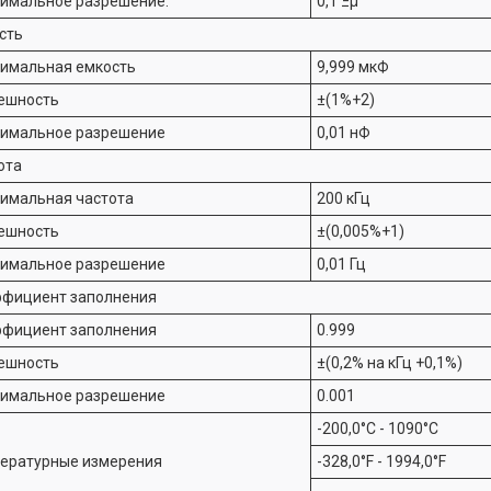
имальное разрешение:
0,1 Ξμ
сть
имальная емкость
9,999 мкФ
ешность
±(1%+2)
имальное разрешение
0,01 нФ
ота
имальная частота
200 кГц
ешность
±(0,005%+1)
имальное разрешение
0,01 Гц
фициент заполнения
фициент заполнения
0.999
ешность
±(0,2% на кГц +0,1%)
имальное разрешение
0.001
-200,0°C - 1090°C
ературные измерения
-328,0°F - 1994,0°F