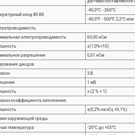
датчики поставляются 
-40,0°C - 260°C
ературный зонд 80 BK
-40,0°F - 500°F, 2,2°C и
тропроводимость
имальная электропроводимость
60,00 нСм
ешность
±(1,0%+10)
имальное разрешение
0,01 нСм
ирование диодов
азон
3 В
ешение
1 мВ
ешность
± (2 % + 1)
азон коэффициента заполнения
ешность
±(0,2% на кГц +0,1%)
вия окружающей среды
чая температура
-20°C до +55°C