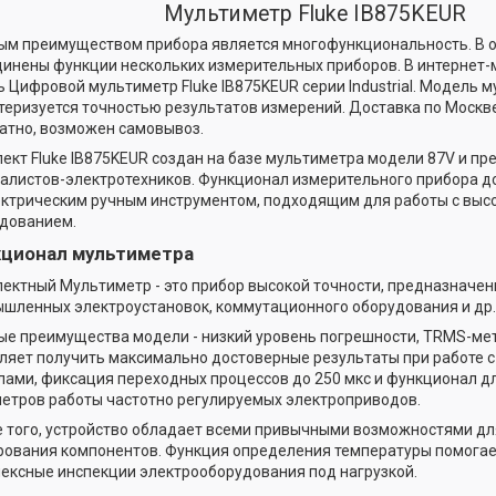
Мультиметр Fluke IB875KEUR
ым преимуществом прибора является многофункциональность. В 
инены функции нескольких измерительных приборов. В интернет-
ь Цифровой мультиметр Fluke IB875KEUR серии Industrial. Модель 
теризуется точностью результатов измерений. Доставка по Москв
атно, возможен самовывоз.
ект Fluke IB875KEUR создан на базе мультиметра модели 87V и пр
алистов-электротехников. Функционал измерительного прибора д
ктрическим ручным инструментом, подходящим для работы с вы
дованием.
ционал мультиметра
ектный Мультиметр - это прибор высокой точности, предназначен
шленных электроустановок, коммутационного оборудования и др.
ые преимущества модели - низкий уровень погрешности, TRMS-ме
ляет получить максимально достоверные результаты при работе 
лами, фиксация переходных процессов до 250 мкс и функционал д
етров работы частотно регулируемых электроприводов.
 того, устройство обладает всеми привычными возможностями дл
рования компонентов. Функция определения температуры помога
ексные инспекции электрооборудования под нагрузкой.