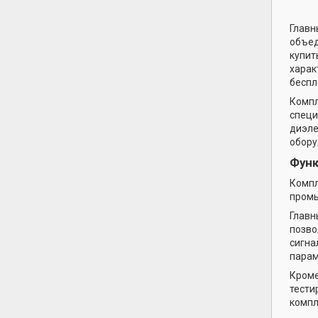
Главн
объед
купит
харак
беспл
Компл
специ
диэле
обору
Функ
Компл
промы
Главн
позво
сигна
парам
Кроме
тести
компл