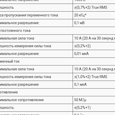
ешность
±(0,7%+2) True RMS
са пропускания переменного тока
20 кГц*
имальное разрешение:
0,1 мВ
 постоянного тока
имальная сила тока
10 A (20 A на 30 секунд
ешность измерения силы тока
±(0,2%+2)
имальное разрешение:
0,01 мкА
менный ток
имальная сила тока
10 A (20 A на 30 секунд
ешность измерения силы тока
±(1,0%+2) True RMS
имальное разрешение
0,1 мкА
отивление
имальное сопротивление
50 MΞμ
ешность:
±(0,2%+1)