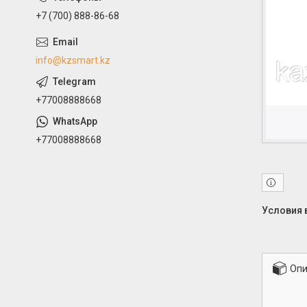
+7 (700) 888-86-68
info@kzsmart.kz
+77008888668
+77008888668
Опи