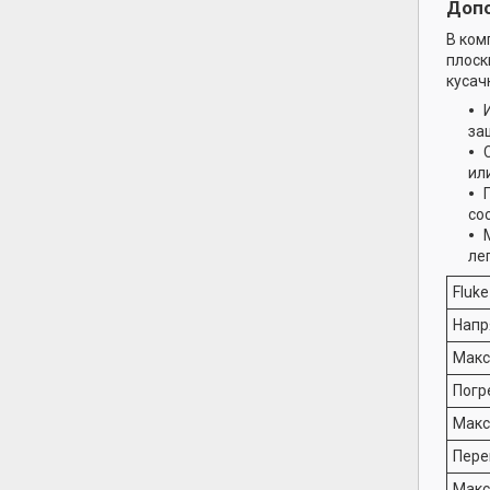
Доп
В ком
плоск
кусач
за
ил
со
ле
Fluke
Напр
Макс
Погр
Макс
Пере
Макс