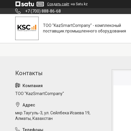
Создать сайт
на Satu.kz
+7 (700) 888-86-68
ТОО "KazSmartCompany" - комплексный
поставщик промышленного оборудования
ТОО "KazSmartCompany"
мкр.Таугуль-3, ул. Сейлбека Исаева 19,
Алматы, Казахстан