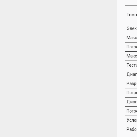
Темп
Элек
Макс
Погр
Макс
Тест
Диап
Разр
Погр
Диап
Погр
Усло
Рабо