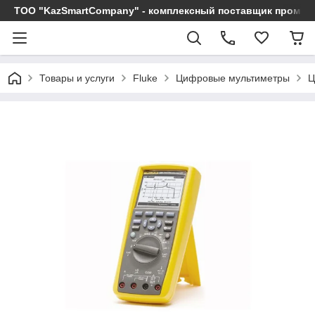
ТОО "KazSmartCompany" - комплексный поставщик промы
Товары и услуги
Fluke
Цифровые мультиметры
Ц