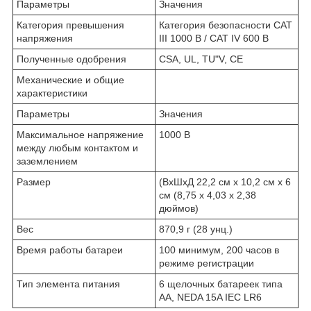
Параметры
Значения
Категория превышения
Категория безопасности CAT
напряжения
III 1000 В / CAT IV 600 В
Полученные одобрения
CSA, UL, TU"V, CE
Механические и общие
характеристики
Параметры
Значения
Максимальное напряжение
1000 В
между любым контактом и
заземлением
Размер
(ВxШxД 22,2 см x 10,2 см x 6
см (8,75 x 4,03 x 2,38
дюймов)
Вес
870,9 г (28 унц.)
Время работы батареи
100 минимум, 200 часов в
режиме регистрации
Тип элемента питания
6 щелочных батареек типа
AA, NEDA 15A IEC LR6