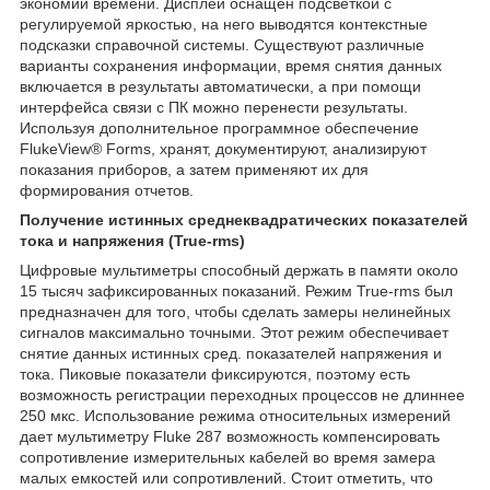
экономии времени. Дисплей оснащен подсветкой с
регулируемой яркостью, на него выводятся контекстные
подсказки справочной системы. Существуют различные
варианты сохранения информации, время снятия данных
включается в результаты автоматически, а при помощи
интерфейса связи с ПК можно перенести результаты.
Используя дополнительное программное обеспечение
FlukeView® Forms, хранят, документируют, анализируют
показания приборов, а затем применяют их для
формирования отчетов.
Получение истинных среднеквадратических показателей
тока и напряжения (True-rms)
Цифровые мультиметры способный держать в памяти около
15 тысяч зафиксированных показаний. Режим True-rms был
предназначен для того, чтобы сделать замеры нелинейных
сигналов максимально точными. Этот режим обеспечивает
снятие данных истинных сред. показателей напряжения и
тока. Пиковые показатели фиксируются, поэтому есть
возможность регистрации переходных процессов не длиннее
250 мкс. Использование режима относительных измерений
дает мультиметру Fluke 287 возможность компенсировать
сопротивление измерительных кабелей во время замера
малых емкостей или сопротивлений. Стоит отметить, что