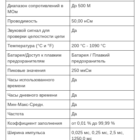
Диапазон сопротивлений в
До 500 M
МОм
Проводимость
50,00 нСм
Звуковой сигнал для
Да
проверки целостности цепи
Температура (°C и °F)
200 °C - 1090 °C
Батарея/Доступ к плавким
Батарея / Плавкий
предохранителям
предохранитель
Пиковые значения
250 мкСм
Часы использованного
Да
времени
Часы дневного времени
Да
Мин-Макс-Средн.
Да
Частота
Да
Коэффициент заполнения
от 0,01 % до 99,99 %
Ширина импульса
0,025 мс, 0,25 мс, 2,5 мс,
1250,0 мс