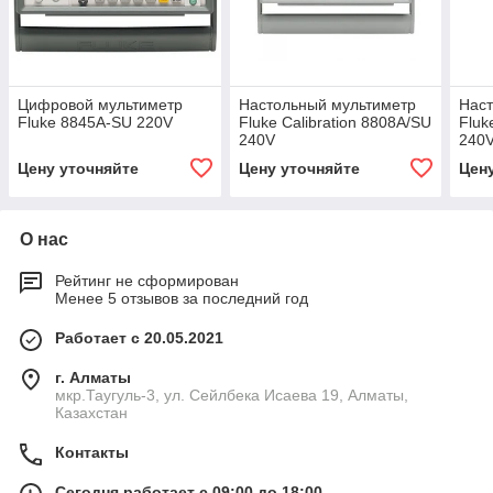
Цифровой мультиметр
Настольный мультиметр
Наст
Fluke 8845A-SU 220V
Fluke Calibration 8808A/SU
Fluk
240V
240
Цену уточняйте
Цену уточняйте
Цен
О нас
Рейтинг не сформирован
Менее 5 отзывов за последний год
Работает с 20.05.2021
г. Алматы
мкр.Таугуль-3, ул. Сейлбека Исаева 19, Алматы,
Казахстан
Контакты
Сегодня работает с 09:00 до 18:00