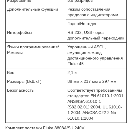
Разрешение
5,5 разрядов
Дополнительные функции
Режим сопоставления
пределов с индикаторами
Годен/Не годен
Интерфейсы
RS-232, USB через
дополнительный переходник
Языки программирования/
Упрощенный ASCII,
Режимы
эмуляция команд
дистанционного управления
Fluke 45
Вес
2,1 кг
Размеры (ВxШxГ)
88 мм x 217 мм x 297 мм
Безопасность
Соответствует требованиям
стандартов EN 61010-1:2001,
ANSI/ISA 61010-1
(S82.02.01):2004, UL 61010-
1:2004, AN/CSA C22.2 No.
61010.1:2004
Комплект поставки Fluke 8808A/SU 240V