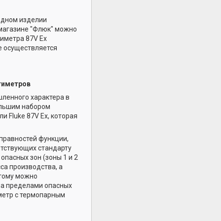
одном изделии
магазине "Флюк" можно
тиметра 87V Ex
е осуществляется
тиметров
шленного характера в
ольшим набором
 Fluke 87V Ex, которая
справностей функции,
ветствующих стандарту
опасных зон (зоны 1 и 2
са производства, а
этому можно
за пределами опасных
ометр с термопарным