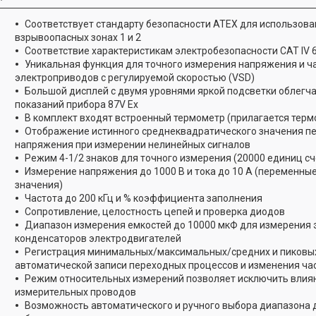
Соответствует стандарту безопасности ATEX для использова
взрывоопасных зонах 1 и 2
Соответствие характеристикам электробезопасности CAT IV 
Уникальная функция для точного измерения напряжения и ч
электроприводов с регулируемой скоростью (VSD)
Большой дисплей с двумя уровнями яркой подсветки облегч
показаний прибора 87V Ex
В комплект входят встроенный термометр (прилагается терм
Отображение истинного среднеквадратического значения пе
напряжения при измерении нелинейных сигналов
Режим 4-1/2 знаков для точного измерения (20000 единиц сч
Измерение напряжения до 1000 В и тока до 10 А (переменны
значения)
Частота до 200 кГц и % коэффициента заполнения
Сопротивление, целостность цепей и проверка диодов
Диапазон измерения емкостей до 10000 мкФ для измерения 
конденсаторов электродвигателей
Регистрация минимальных/максимальных/средних и пиковых
автоматической записи переходных процессов и изменения ча
Режим относительных измерений позволяет исключить влия
измерительных проводов
Возможность автоматического и ручного выбора диапазона