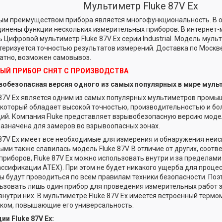
Мультиметр Fluke 87V Ex
ым преимуществом прибора является многофункциональность. В 
инены функции нескольких измерительных приборов. В интернет-
ь Цифровой мультиметр Fluke 87V Ex серии Industrial. Модель муль
теризуется точностью результатов измерений. Доставка по Москв
атно, возможен самовывоз.
ЫЙ ПРИБОР СНЯТ С ПРОИЗВОДСТВА
обезопасная версия одного из самых популярных в мире муль
 87V Ex является одним из самых популярных мультиметров промы
 который обладает высокой точностью, производительностью и б
ий. Компания Fluke представляет взрывобезопасную версию модели
азначена для замеров во взрывоопасных зонах.
 87V Ex имеет все необходимые для измерения и обнаружения неи
ыми также славилась модель Fluke 87V. В отличие от других, соот
приборов, Fluke 87V Ex можно использовать внутри и за пределами 
ассификации ATEX). При этом не будет никакого ущерба для процес
ы будут проводиться по всем правилам техники безопасности. По
ьзовать лишь один прибор для проведения измерительных работ 
 внутри них. В мультиметре Fluke 87V Ex имеется встроенный терм
ком, повышающие его универсальность.
ии Fluke 87V Ex: