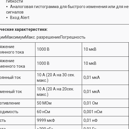
гибкости
Аналоговая гистограмма для быстрого изменения или для н
сигналов
Вход Alert
ческие характеристики:
цииМаксимумМакс. разрешениеПогрешность
яжение
1000 В
10 мкВ
оянного тока
яжение
1000 В
10 мкВ
менного тока
10 А (20 А на 30 сек.
оянный ток
0,01 мкА
макс.)
10 А (20 А на 20сек.
менный ток
0,01 мкА
макс.)
отивление
50 МОм
0,01 Ом
одимость
60 нСм
0,001 нСм
сть
9999 мкФ
0,01 нФ
ота
>200 кГц
0,01 Гц