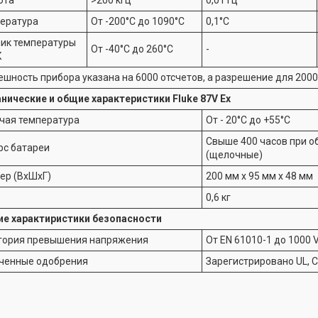
ература
От -200°С до 1090°С
0,1°С
ик температуры
От -40°С до 260°С
-
К
ешность прибора указана на 6000 отсчетов, а разрешение для 2000
нические и общие характеристики Fluke 87V Ex
чая температура
От - 20°С до +55°С
Свыше 400 часов при о
рс батареи
(щелочные)
ер (ВхШхГ)
200 мм х 95 мм х 48 мм
0,6 кг
е характиристики безопасности
гория превышения напряжения
От EN 61010-1 до 1000 V 
ченные одобрения
Зарегистрировано UL, C