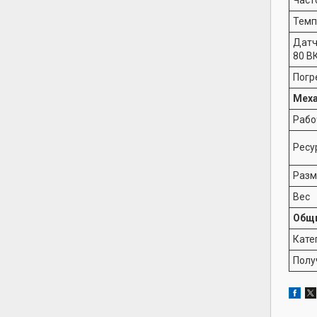
Темп
Датч
80 В
Погр
Меха
Рабо
Ресу
Разм
Вес
Общи
Кате
Полу