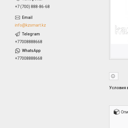
+7 (700) 888-86-68
info@kzsmart.kz
+77008888668
+77008888668
Опи