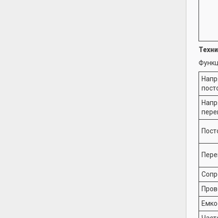
Техни
Функ
Напр
пост
Напр
пере
Пост
Пере
Сопр
Пров
Емко
Част