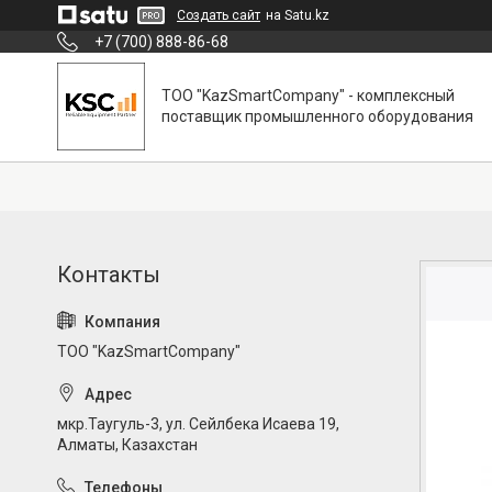
Создать сайт
на Satu.kz
+7 (700) 888-86-68
ТОО "KazSmartCompany" - комплексный
поставщик промышленного оборудования
ТОО "KazSmartCompany"
мкр.Таугуль-3, ул. Сейлбека Исаева 19,
Алматы, Казахстан