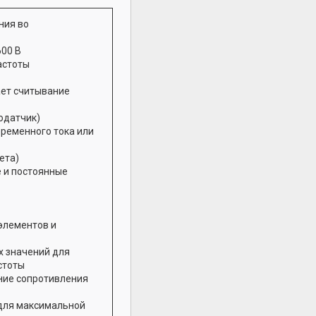
ния во
600 В
астоты
ает считывание
одатчик)
ременного тока или
ета)
е и постоянные
элементов и
 значений для
стоты
ние сопротивления
 для максимальной