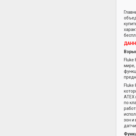
Главн
объед
купит
харак
беспл
ДАНН
Взрыв
Fluke
мире,
функц
предн
Fluke
котор
ATEX 
по кл
работ
испол
зон и
датчи
Функц