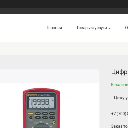
Главная
Товары и услуги
О
Цифро
В налич
Цену 
+7 (700)
Заказ т