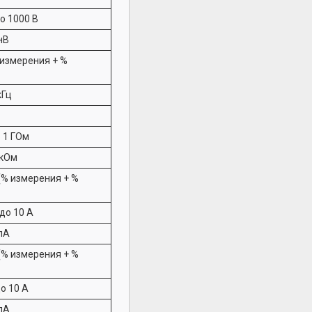
о 1000 В
нВ
% измерения + %
кГц
 1 ГОм
мкОм
 (% измерения + %
до 10 А
пА
 (% измерения + %
о 10 А
пА