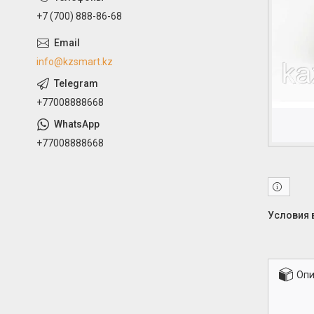
+7 (700) 888-86-68
info@kzsmart.kz
+77008888668
+77008888668
Опи