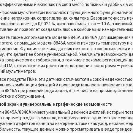
оэффективными и включают в себя много полезных и удобных в и
ифровые мультиметры выполняют функции многофункциональног
ение напряжения, сопротивления, силы тока. Базовая точность и
 тока составляет до 0,0024 %, диапазон силы тока — 10 А, а широки
тивления позволяет создавать любые комбинации измерительных 
жете также использовать модели 8845A и 8846A для измерения ча
 этого, с помощью модели 8846A можно измерять температуру и 
тивление. Функция счетчика, датчик емкостного сопротивления и
му, что делает ее более универсальной. Увеличьте возможности 
а графического отображения, в том числе режима регистрации д
plotTM, статистических расчетов и построения гистограмм — уника
ий мультиметров.
 все продукты Fluke, эти датчики отличаются высокой надежностью
льная комбинация функций и производительности позволяет испо
 и 8846A при решении ряда задач, в том числе на производственн
ботке и обслуживании.
ой экран и универсальные графические возможности
и 8845A/8846A имеют уникальный двойной дисплей, который поз
х параметра одного сигнала, используя всего одно тестовое соед
ужения дефектов качества измерения, таких как уход, неравномер
бильность, текущие данные можно просматривать в виде трендов 