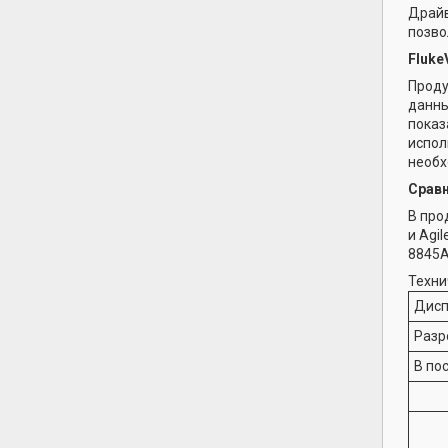
Драйв
позво
Fluke
Проду
данны
показ
испол
необх
Сравн
В про
и Agi
8845A
Техни
Дисп
Разр
В по