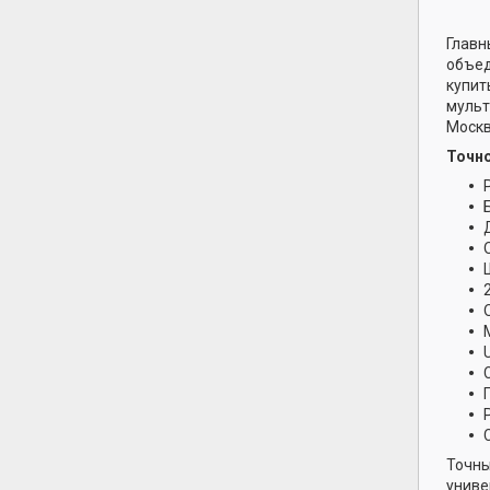
Главн
объед
купит
мульт
Москв
Точно
Точны
униве