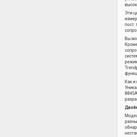
высок
Эти ц
измер
пост.
сопро
Вы мо
Кроме
сопро
систе
режим
Trend
функц
Как и
Уника
8845A
разра
Двойн
Модел
разны
обнар
неста