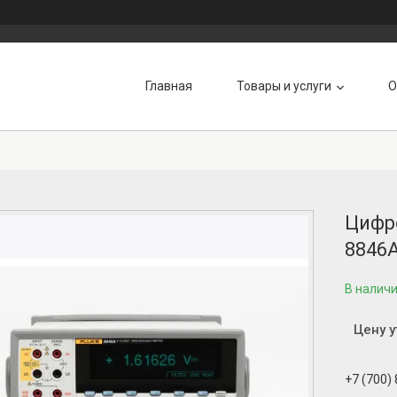
Главная
Товары и услуги
О
Цифро
8846
В налич
Цену 
+7 (700)