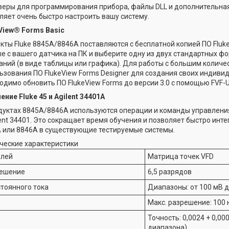
еры для программирования прибора, файлы DLL и дополнительна
ляет очень быстро настроить вашу систему.
View® Forms Basic
кты Fluke 8845A/8846A поставляются с бесплатной копией ПО Fluke
е с вашего датчика на ПК и выберите одну из двух стандартных 
аний (в виде таблицы или графика). Для работы с большим количе
ьзования ПО FlukeView Forms Designer для создания своих индив
одимо обновить ПО FlukeView Forms до версии 3.0 с помощью FVF-U
ение Fluke 45 и Agilent 34401A
дуктах 8845A/8846A используются операции и команды управления
lent 34401. Это сокращает время обучения и позволяет быстро инт
 или 8846A в существующие тестируемые системы.
ческие характеристики
лей
Матрица точек VFD
ешение
6,5 разрядов
стоянного тока
Диапазоны: от 100 мВ д
Макс. разрешение: 100 
Точность: 0,0024 + 0,00
диапазона)