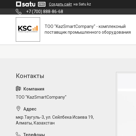
Создать сайт
на Satu.kz
+7 (700) 888-86-68
ТОО "KazSmartCompany" - комплексный
поставщик промышленного оборудования
ТОО "KazSmartCompany"
мкр.Таугуль-3, ул. Сейлбека Исаева 19,
Алматы, Казахстан