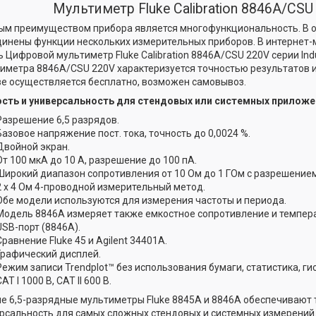
Мультиметр Fluke Calibration 8846A/CSU
ым преимуществом прибора является многофункциональность. В 
инены функции нескольких измерительных приборов. В интернет-
ь Цифровой мультиметр Fluke Calibration 8846A/CSU 220V серии Indu
иметра 8846A/CSU 220V характеризуется точностью результатов 
е осуществляется бесплатно, возможен самовывоз.
сть и универсальность для стендовых или системных приложе
Разрешение 6,5 разрядов.
Базовое напряжение пост. тока, точность до 0,0024 %.
Двойной экран.
От 100 мкА до 10 А, разрешение до 100 пА.
Широкий диапазон сопротивления от 10 Ом до 1 ГОм с разрешением
2 х 4 Ом 4-проводной измерительный метод.
Обе модели используются для измерения частоты и периода.
Модель 8846A измеряет также емкостное сопротивление и темпера
USB-порт (8846A).
Сравнение Fluke 45 и Agilent 34401A.
Графический дисплей.
Режим записи Trendplot™ без использования бумаги, статистика, ги
CAT I 1000 В, CAT II 600 В.
е 6,5-разрядные мультиметры Fluke 8845A и 8846A обеспечивают 
рсальность для самых сложных стендовых и системных измерений.