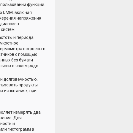
спользовании функций.
о DMM, включая
змерения напряжения
й диапазон
систем.
стоты и периода.
емкостное
 термометра встроены в
датчиков с помощью
анных без бумаги
льных в своем роде
 и долговечностью.
льзовать продукты
ых испытаниях, при
воляет измерять два
инение. Для
ность и
или гистограмм в