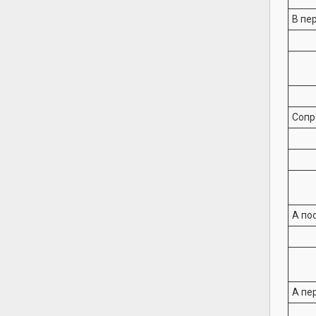
В пе
Сопр
А по
А пе