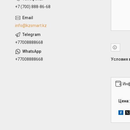
+7 (700) 888-86-68
info@kzsmart.kz
+77008888668
+77008888668
Инф
Цена: