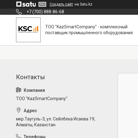
Создать сайт
на Satu.kz
+7 (700) 888-86-68
ТОО "KazSmartCompany" - комплексный
поставщик промышленного оборудования
ТОО "KazSmartCompany"
мкр.Таугуль-3, ул. Сейлбека Исаева 19,
Алматы, Казахстан