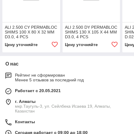
ALI 2.500 CY PERMABLOC
ALI 2.500 DY PERMABLOC
ALI
SHIMS 100 X 80 X 32 MM
SHIMS 130 X 105 X 44 MM
SHIM
D3.0, 4 PCS
D3.0, 4 PCS
D.02
Цену уточняйте
Цену уточняйте
Цен
О нас
Рейтинг не сформирован
Менее 5 отзывов за последний год
Работает с 20.05.2021
г. Алматы
мкр.Таугуль-3, ул. Сейлбека Исаева 19, Алматы,
Казахстан
Контакты
Сегодня работает с 09:00 до 18:00