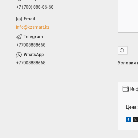
+7 (700) 888-86-68
info@kzsmart.kz
+77008888668
+77008888668
Инф
Цена: