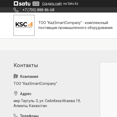
Создать сайт
на Satu.kz
+7 (700) 888-86-68
ТОО "KazSmartCompany" - комплексный
поставщик промышленного оборудования
ТОО "KazSmartCompany"
мкр.Таугуль-3, ул. Сейлбека Исаева 19,
Алматы, Казахстан