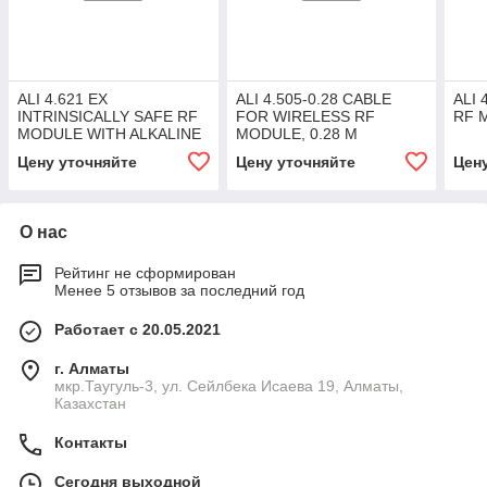
ALI 4.621 EX
ALI 4.505-0.28 CABLE
ALI 
INTRINSICALLY SAFE RF
FOR WIRELESS RF
RF 
MODULE WITH ALKALINE
MODULE, 0.28 M
MANGAN BATTERY INCL
Цену уточняйте
Цену уточняйте
Цен
О нас
Рейтинг не сформирован
Менее 5 отзывов за последний год
Работает с 20.05.2021
г. Алматы
мкр.Таугуль-3, ул. Сейлбека Исаева 19, Алматы,
Казахстан
Контакты
Сегодня выходной