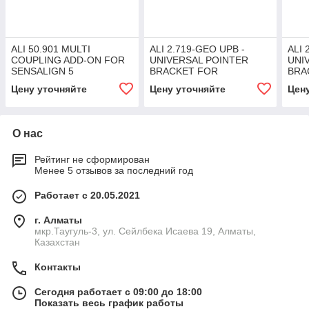
ALI 50.901 MULTI
ALI 2.719-GEO UPB -
ALI 
COUPLING ADD-ON FOR
UNIVERSAL POINTER
UNI
SENSALIGN 5
BRACKET FOR
BRA
SENSALIGN 7 SENSOR
SEN
Цену уточняйте
Цену уточняйте
Цен
О нас
Рейтинг не сформирован
Менее 5 отзывов за последний год
Работает с 20.05.2021
г. Алматы
мкр.Таугуль-3, ул. Сейлбека Исаева 19, Алматы,
Казахстан
Контакты
Сегодня работает с 09:00 до 18:00
Показать весь график работы