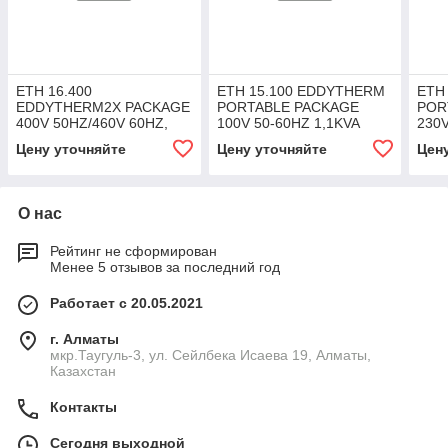
ETH 16.400
ETH 15.100 EDDYTHERM
ETH
EDDYTHERM2X PACKAGE
PORTABLE PACKAGE
POR
400V 50HZ/460V 60HZ,
100V 50-60HZ 1,1KVA
230V
3,6KVA 9A, 4,1KVA 9A
10,5A
Цену уточняйте
Цену уточняйте
Цен
О нас
Рейтинг не сформирован
Менее 5 отзывов за последний год
Работает с 20.05.2021
г. Алматы
мкр.Таугуль-3, ул. Сейлбека Исаева 19, Алматы,
Казахстан
Контакты
Сегодня выходной