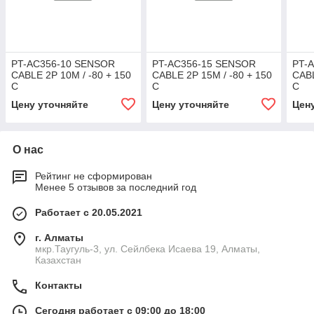
PT-AC356-10 SENSOR
PT-AC356-15 SENSOR
PT-
CABLE 2P 10M / -80 + 150
CABLE 2P 15M / -80 + 150
CABL
C
C
C
Цену уточняйте
Цену уточняйте
Цен
О нас
Рейтинг не сформирован
Менее 5 отзывов за последний год
Работает с 20.05.2021
г. Алматы
мкр.Таугуль-3, ул. Сейлбека Исаева 19, Алматы,
Казахстан
Контакты
Сегодня работает с 09:00 до 18:00